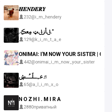
𝑯𝑬𝑵𝑫𝑬𝑹𝒀
232
@i_m_hendery
.ݪأزݪټ مِعڪِ."
129
@k_i_m_t_a_e
ONIMAI: I'M NOW YOUR SISTER | ONI
442
@onimai_i_m_now_your_sister
عہــلُــُــڜ♬
65
@a_l_i_m_x_o
N O Z H I . M I R A
2880
приватный