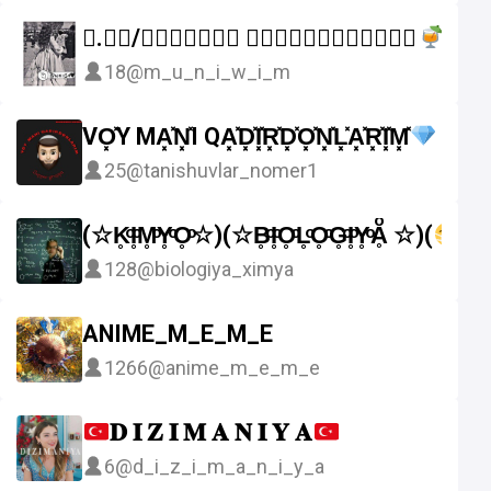
𝐓.𝝻𝝴/𝐌𝞄𝝶𝝸𝞈𝝸𝗺 𝝦𝝴𝗰𝗵𝝰𝘁𝝺𝝰𝗿𝝸ཽ┋
18
@m_u_n_i_w_i_m
VO͓̽Y MA͓̽N͓̽I QA͓̽D͓̽I͓̽R͓̽D͓̽O͓̽N͓̽L͓̽A͓̽R͓̽I͓̽M͓̽
25
@tanishuvlar_nomer1
(☆K̥ͦI̥ͦM̥ͦY̥ͦO̥ͦ☆)(☆B̥ͦI̥ͦO̥ͦL̥ͦO̥ͦG̥ͦI̥ͦY̥ͦḀͦ ☆)(
128
@biologiya_ximya
ANIME_M_E_M_E
1266
@anime_m_e_m_e
𝐃 𝐈 𝐙 𝐈 𝐌 𝐀 𝐍 𝐈 𝐘 𝐀
6
@d_i_z_i_m_a_n_i_y_a