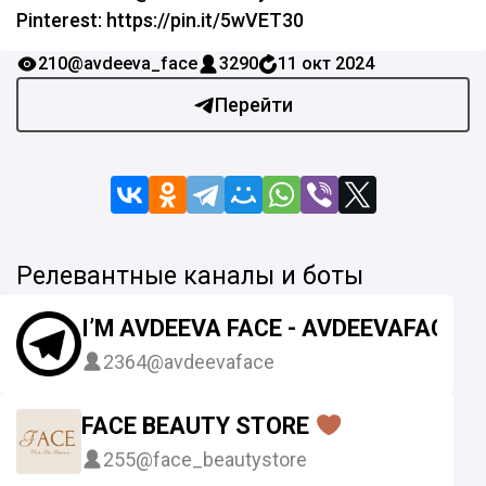
Pinterest: https://pin.it/5wVET30
210
@avdeeva_face
3290
11 окт 2024
Перейти
Релевантные каналы и боты
I’M AVDEEVA FACE - AVDEEVAFACE
2364
@avdeevaface
FACE BEAUTY STORE
255
@face_beautystore