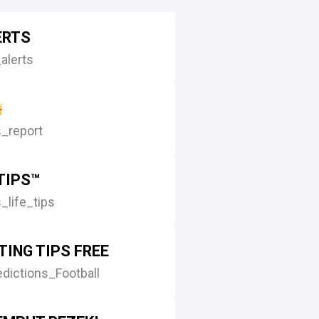
ERTS
alerts
s_report
TIPS™
life_tips
ING TIPS FREE
dictions_Football