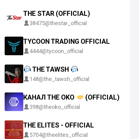
THE STAR (OFFICIAL)
38475
@thestar_official
TYCOON TRADING OFFICIAL
4444
@tycoon_official
THE TAWSH
148
@the_tawsh_official
КАНАЛ THE OKO
(OFFICIAL)
398
@theoko_official
THE ELITES - OFFICIAL
5704
@theelites_official