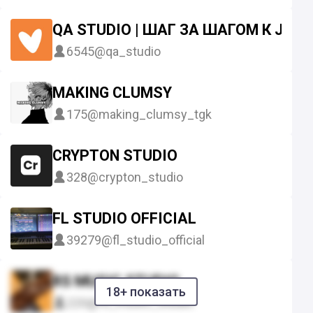
QA STUDIO | ШАГ ЗА ШАГОМ К JUNI
6545
@qa_studio
MAKING CLUMSY
175
@making_clumsy_tgk
CRYPTON STUDIO
328
@crypton_studio
FL STUDIO OFFICIAL
39279
@fl_studio_official
RS MUSIC STUDIO
18+ показать
220
@rs_music_studio