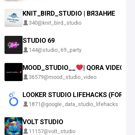
KNIT_BIRD_STUDIO | ВЯЗАНИЕ
340
@knit_bird_studio
STUDIO 69
144
@studio_69_party
MOOD_STUDIO__
| QORA VIDEOLA
36579
@mood_studio_video
LOOKER STUDIO LIFEHACKS (FORME
1871
@google_data_studio_lifehacks
VOLT STUDIO
11157
@volt_studio