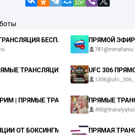
 боты
 ТРАНСЛЯЦИЯ БЕСПЛАТНО ПОРЬЕ VS ОЛИВЕ
ПРЯМОЙ ЭФИР 
no
781
@mmafanru
РЯМЫЕ ТРАНСЛЯЦИИ!!!ПОВТОРЫ БОЁВ!ПРОГН
UFC 306 ПРЯМ
1306
@ufc_306_l
РИМ | ПРЯМЫЕ ТРАНСЛЯЦИИ | ОНЛАЙН | С
ПРЯМЫЕ ТРАНС
490
@translyatsii
ЯЦИИ ОТ БОКСИНГММА
ПРЯМАЯ ТРАН