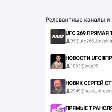
Релевантные каналы и
UFC 269 ПРЯМАЯ
95
@ufc268_besplat
НОВОСТИ UFC!!!П
1063
@tyug90
НОВИК СЕРГЕЙ СТ
2949
@novik_stream
ПРЯМЫЕ ТРАНСЛ