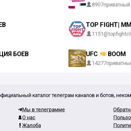
8907
приватный
ЕВ
TOP FIGHT| MMA
1151
@topfightcl
ЦИЯ БОЕВ
UFC
BOOM
14277
приватны
фициальный каталог телеграм каналов и ботов, неко
Мы в телеграмме
Обратн
О нас
Пользо
Жалоба
Полити