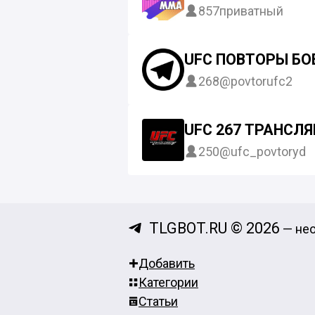
857
приватный
UFC ПОВТОРЫ БО
268
@povtorufc2
UFC 267 ТРАНСЛЯ
250
@ufc_povtoryd
TLGBOT.RU © 2026
— нео
Добавить
Категории
Статьи