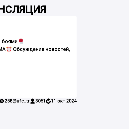
АНСЛЯЦИЯ
с боями
ММА
Обсуждение новостей,
258
@ufc_tr
3051
11 окт 2024