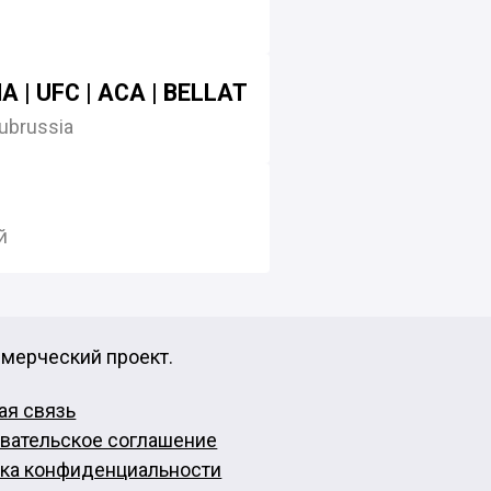
 | UFC | ACA | BELLATOR | PFL |AMC | OFC |
ubrussia
й
ммерческий проект.
ая связь
вательское соглашение
ка конфиденциальности