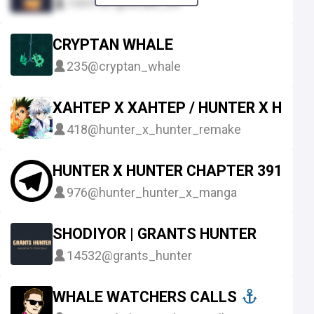
1069181
@whale_en
CRYPTAN WHALE
235
@cryptan_whale
ХАНТЕР Х ХАНТЕР / HUNTER X HUNT
418
@hunter_x_hunter_remake
HUNTER X HUNTER CHAPTER 391 : H
976
@hunter_hunter_x_manga
SHODIYOR | GRANTS HUNTER
14532
@grants_hunter
WHALE WATCHERS CALLS