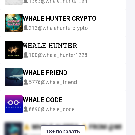
1363
@whale_hunter_en
WHALE HUNTER CRYPTO
213
@whalehuntercrypto
𝚆𝙷𝙰𝙻𝙴 𝙷𝚄𝙽𝚃𝙴𝚁
100
@whale_hunter1228
WHALE FRIEND
5776
@whale_friend
WHALE CODE
8890
@whale_code
WHALE ALERTS
FROM @WHAL
18+ показать