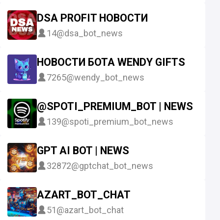
DSA PROFIT НОВОСТИ
14
@dsa_bot_news
НОВОСТИ БОТА WENDY GIFTS
7265
@wendy_bot_news
@SPOTI_PREMIUM_BOT | NEWS
139
@spoti_premium_bot_news
GPT AI BOT | NEWS
32872
@gptchat_bot_news
AZART_BOT_CHAT
51
@azart_bot_chat