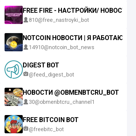
FREE FIRE - НАСТРОЙКИ/ НОВОСТИ
810
@free_nastroyki_bot
NOTCOIN НОВОСТИ | Я РАБОТАЮ В
14910
@notcoin_bot_news
DIGEST BOT
@feed_digest_bot
НОВОСТИ @OBMENBTCRU_BOT
30
@obmenbtcru_channel1
FREE BITCOIN BOT
@freebitc_bot