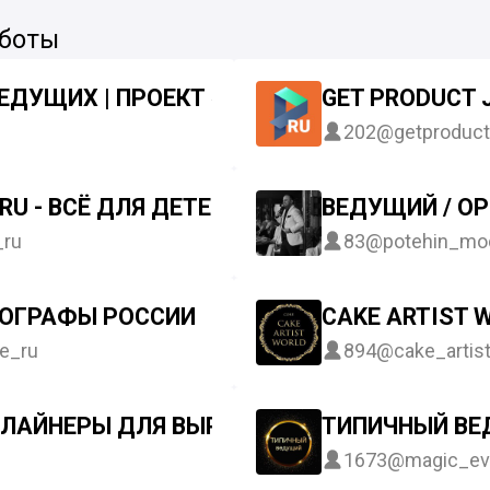
 боты
ЕДУЩИХ | ПРОЕКТ «ВЕДУ ПРАЗДНИК»
GET PRODUCT 
202
@getproduct
RU - ВСЁ ДЛЯ ДЕТЕЙ. НОВОСТИ САЙТА
ВЕДУЩИЙ / ОР
_ru
83
@potehin_mod
ЕОГРАФЫ РОССИИ
CAKE ARTIST 
e_ru
894
@cake_artis
 ЭЛАЙНЕРЫ ДЛЯ ВЫРАВНИВАНИЯ ЗУБОВ
ТИПИЧНЫЙ В
1673
@magic_ev