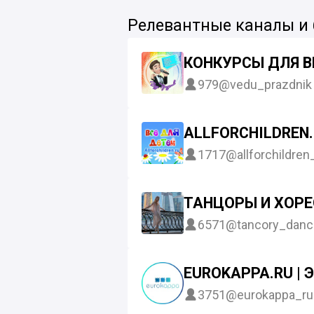
Релевантные каналы и
КОНКУРСЫ ДЛЯ В
979
@vedu_prazdnik
ALLFORCHILDREN.
1717
@allforchildren
ТАНЦОРЫ И ХОР
6571
@tancory_danc
EUROKAPPA.RU |
3751
@eurokappa_ru