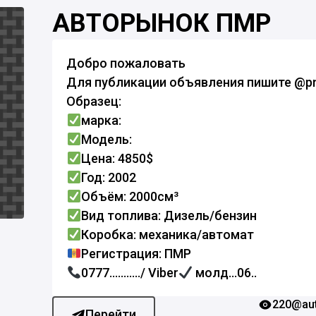
АВТОРЫНОК ПМР
Добро пожаловать
Для публикации объявления пишите @p
Образец:
марка:
Модель:
Цена: 4850$
Год: 2002
Объём: 2000см³
Вид топлива: Дизель/бензин
Коробка: механика/автомат
Регистрация: ПМР
0777.........../ Viber
молд...06..
220
@aut
Перейти