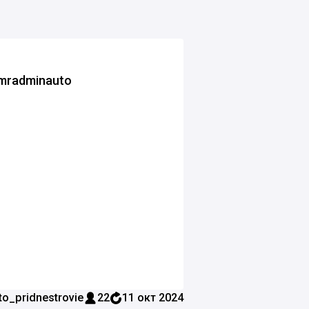
mradminauto
o_pridnestrovie
22
11 окт 2024