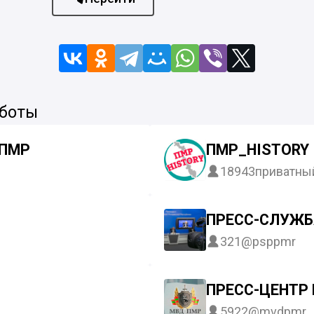
 боты
 ПМР
ПМР_HISTORY
18943
приватны
ПРЕСС-СЛУЖБ
321
@psppmr
ПРЕСС-ЦЕНТР
5922
@mvdpmr