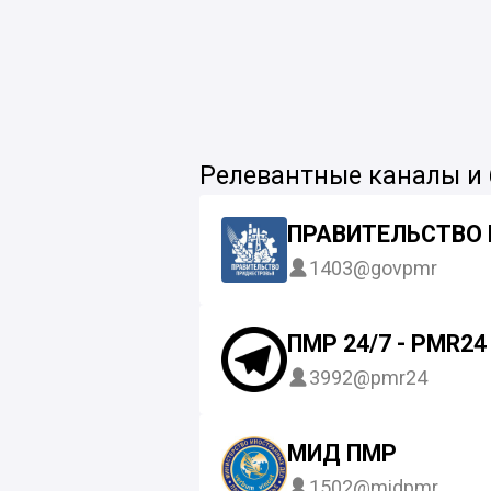
Релевантные каналы и
ПРАВИТЕЛЬСТВО
1403
@govpmr
ПМР 24/7 - PMR24
3992
@pmr24
МИД ПМР
1502
@midpmr