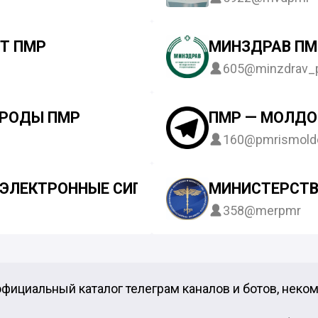
Т ПМР
МИНЗДРАВ ПМ
605
@minzdrav_
РОДЫ ПМР
ПМР — МОЛДО
160
@pmrismold
- ЭЛЕКТРОННЫЕ СИГАРЕТЫ ПМР
МИНИСТЕРСТВ
358
@merpmr
фициальный каталог телеграм каналов и ботов, неко