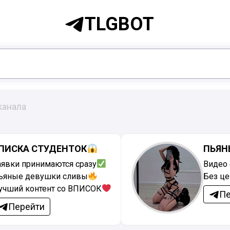
TLGBOT
канала
ПИСКА СТУДЕНТОК
ПЬЯН
аявки принимаются сразу
Видео 
ьяные девушки сливы
Без ц
учший контент со ВПИСОК
Пе
Перейти