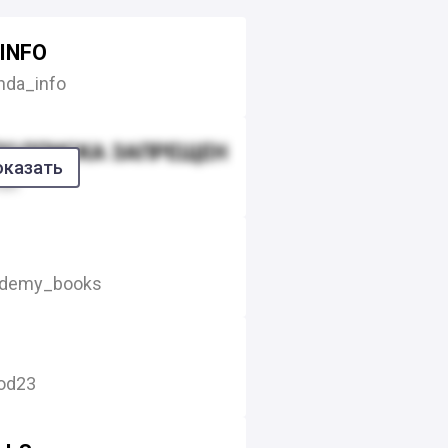
INFO
da_info
ПОДПИСКА ЗАПРЕЩЕНА
оказать
dit
demy_books
od23