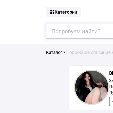
Категории
Каталог
Подробное описание 
В
З
П
Л