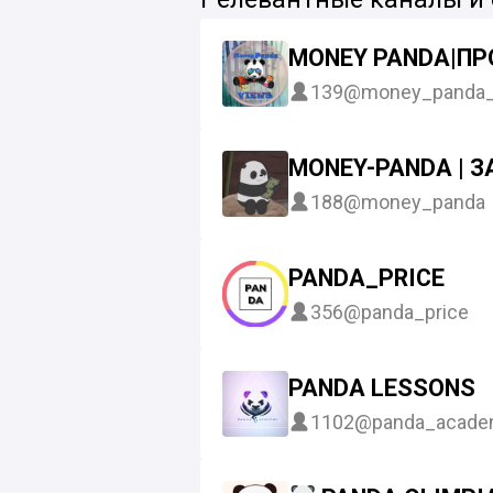
MONEY PANDA|П
139
@money_panda_
MONEY-PANDA | З
188
@money_panda
PANDA_PRICE
356
@panda_price
PANDA LESSONS
1102
@panda_acade