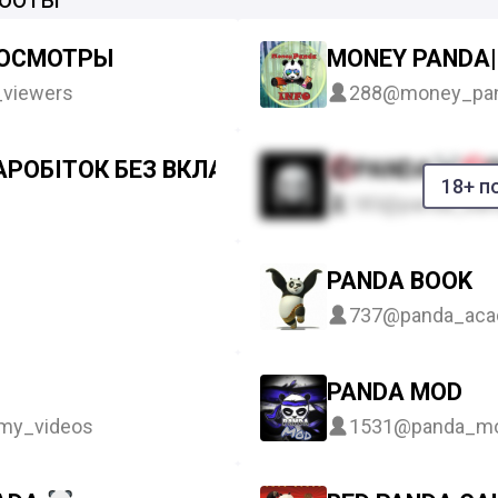
РОСМОТРЫ
MONEY PANDA|
viewers
288
@money_pan
АРОБІТОК БЕЗ ВКЛАДЕНЬ
PANDA
18+ п
183
@panda_ban
PANDA BOOK
737
@panda_aca
PANDA MOD
my_videos
1531
@panda_m