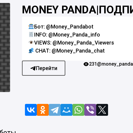
MONEY PANDA|ПОДП
Бот: @Money_Pandabot
INFO: @Money_Panda_info
VIEWS: @Money_Panda_Viewers
CHAT: @Money_Panda_chat
231
@money_panda_
Перейти
 боты