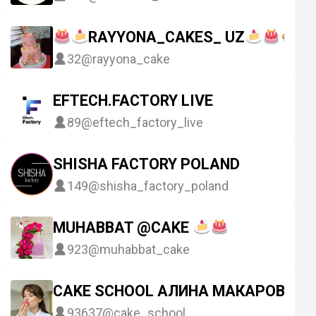
RAYYONA_CAKES_ UZ
32
@rayyona_cake
EFTECH.FACTORY LIVE
89
@eftech_factory_live
SHISHA FACTORY POLAND
149
@shisha_factory_poland
MUHABBAT @CAKE
923
@muhabbat_cake
CAKE SCHOOL АЛИНА МАКАРОВА
93637
@cake_school