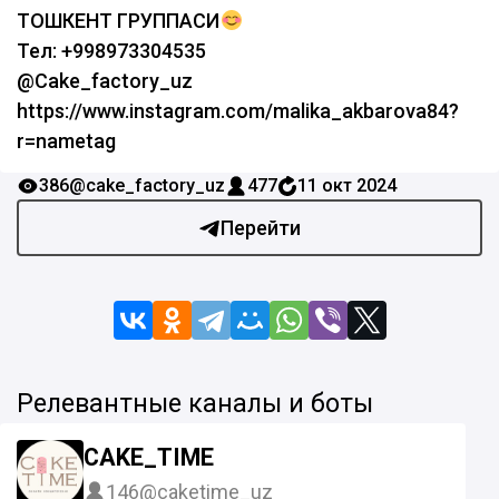
ТОШКЕНТ ГРУППАСИ
Тел: +998973304535
@Cake_factory_uz
https://www.instagram.com/malika_akbarova84?
r=nametag
386
@cake_factory_uz
477
11 окт 2024
Перейти
Релевантные каналы и боты
CAKE_TIME
146
@caketime_uz