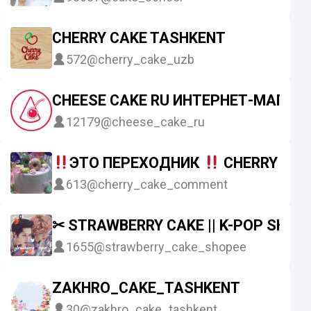
CHERRY CAKE TASHKENT
572
@cherry_cake_uzb
CHEESE CAKE RU ИНТЕРНЕТ-МАГАЗ
12179
@cheese_cake_ru
ЭТО ПЕРЕХОДНИК
CHERRY CAK
613
@cherry_cake_comment
✂︎ STRAWBERRY CAKE || K-POP SHOP
1655
@strawberry_cake_shopee
ZAKHRO_CAKE_TASHKENT
30
@zakhro_cake_tashkent