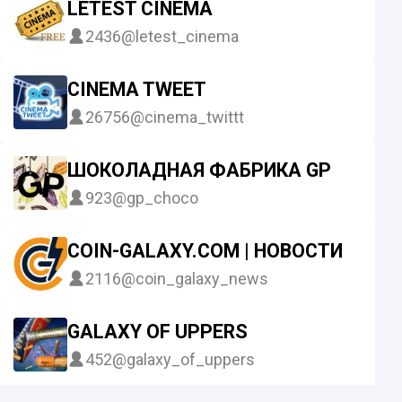
LETEST CINEMA
2436
@letest_cinema
CINEMA TWEET
26756
@cinema_twittt
ШОКОЛАДНАЯ ФАБРИКА GP
923
@gp_choco
COIN-GALAXY.COM | НОВОСТИ
2116
@coin_galaxy_news
GALAXY OF UPPERS
452
@galaxy_of_uppers