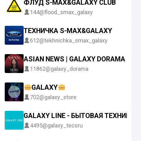
ФЛУД S-MAX&GALAXY CLUB
144
@flood_smax_galaxy
ТЕХНИЧКА S-MAX&GALAXY
612
@tekhnichka_smax_galaxy
ASIAN NEWS | GALAXY DORAMA | KP
11862
@galaxy_dorama
GALAXY
702
@galaxy_store
GALAXY LINE - БЫТОВАЯ ТЕХНИКА 
4495
@galaxy_tecsru