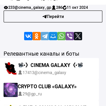
233
@cinema_galaxy_gp
286
11 окт 2024
Перейти
Релевантные каналы и боты
•》CINEMA GALAXY《•
17413
@cinema_galaxy
CRYPTO CLUB «GALAXY»
29
@gp_ru