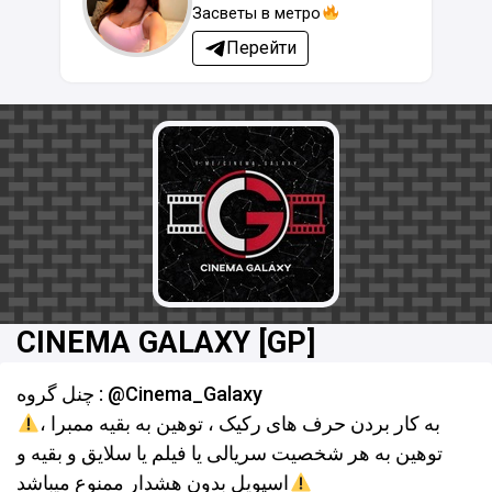
Засветы в метро
Перейти
CINEMA GALAXY [GP]
چنل گروه : @Cinema_Galaxy
به کار بردن حرف های رکیک ، توهین به بقیه ممبرا ،
توهین به هر شخصیت سریالی یا فیلم یا سلایق و بقیه و
اسپویل بدون هشدار ممنوع میباشد