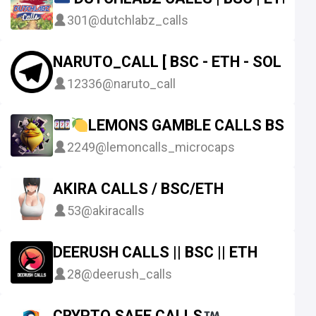
301
@dutchlabz_calls
NARUTO_CALL [ BSC - ETH - SOL ]
12336
@naruto_call
LEMONS GAMBLE CALLS BSC|ET
2249
@lemoncalls_microcaps
AKIRA CALLS / BSC/ETH
53
@akiracalls
DEERUSH CALLS || BSC || ETH
28
@deerush_calls
CRYPTO SAFE CALLS