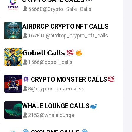
55660
@Crypto_Safe_Calls
AIRDROP CRYPTO NFT CALLS
167810
@airdrop_crypto_nft_calls
𝗚𝗼𝗯𝗲𝗹𝗹 𝗖𝗮𝗹𝗹𝘀
1566
@gobell_calls
CRYPTO MONSTER CALLS
8
@cryptomonstercallss
WHALE LOUNGE CALLS
2152
@whalelounge