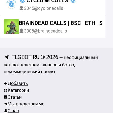
CYCLONE CALLS
3045
@cyclonecalls
BRAINDEAD CALLS | BSC | ETH | SOL
3308
@braindeadcalls
TLGBOT.RU © 2026
— неофициальный
каталог телеграм каналов и ботов,
некоммерческий проект.
Добавить
Категории
Статьи
Мы в телеграмме
О нас