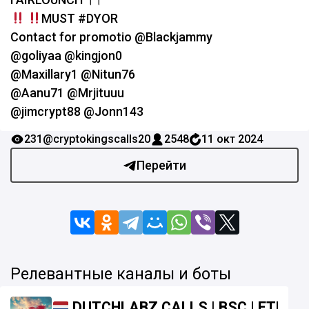
MUST #DYOR
Contact for promotio @Blackjammy
@goliyaa @kingjon0
@Maxillary1 @Nitun76
@Aanu71 @Mrjituuu
@jimcrypt88 @Jonn143
231
@cryptokingscalls20
2548
11 окт 2024
Перейти
Релевантные каналы и боты
DUTCHLABZ CALLS | BSC | ETH