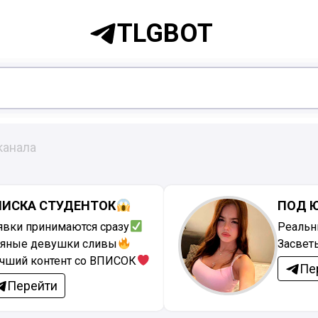
TLGBOT
канала
ПИСКА СТУДЕНТОК
ПОД 
явки принимаются сразу
Реальн
яные девушки сливы
Засвет
чший контент со ВПИСОК
Пе
Перейти