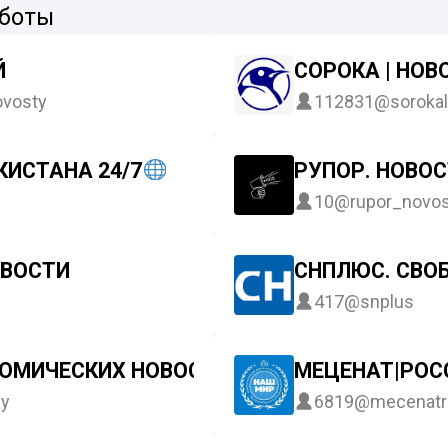
 боты
Й
СОРОКА | НОВ
vosty
112831
@sorokal
КИСТАНА 24/7
РУПОР. НОВО
10
@rupor_novos
ОВОСТИ
СНПЛЮС. СВО
417
@snplus
НОМИЧЕСКИХ НОВОСТЕЙ
МЕЦЕНАТ|РОСС
y
6819
@mecenatr