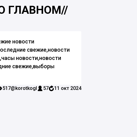
О ГЛАВНОМ//
ежие новости
последние свежие,новости
и,часы новости,новости
едние свежие,выборы
517
@korotkogl
57
11 окт 2024