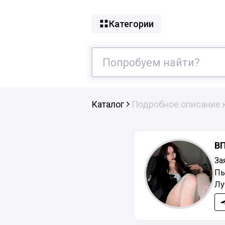
Категории
Каталог
Подробное описание 
В
За
Пь
Лу