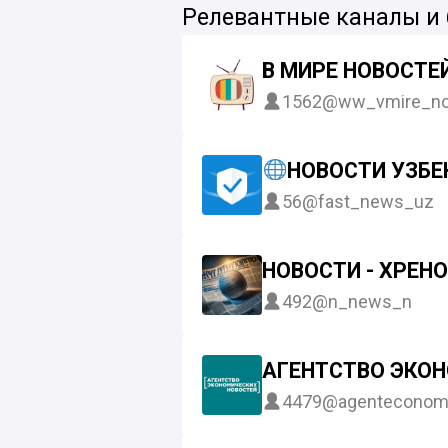
Релевантные каналы и
В МИРЕ НОВОСТЕ
1562
@ww_vmire_no
НОВОСТИ УЗБЕ
56
@fast_news_uz
НОВОСТИ - ХРЕН
492
@n_news_n
АГЕНТСТВО ЭКО
4479
@agenteconom