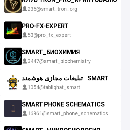
235
@smart_tron_org
PRO-FX-EXPERT
53
@pro_fx_expert
SMART_БИОХИМИЯ
3447
@smart_biochemistry
تبلیغات مجازی هوشمند | SMART
1054
@tablighat_smart
SMART PHONE SCHEMATICS
16961
@smart_phone_schematics