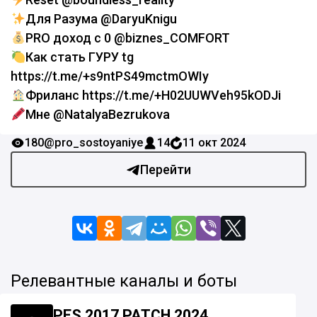
Для Разума @DaryuKnigu
PRO доход с 0 @biznes_COMFORT
Как стать ГУРУ tg
https://t.me/+s9ntPS49mctmOWIy
Фриланс https://t.me/+H02UUWVeh95kODJi
Мне @NatalyaBezrukova
180
@pro_sostoyaniye
14
11 окт 2024
Перейти
Релевантные каналы и боты
PES 2017 PATCH 2024