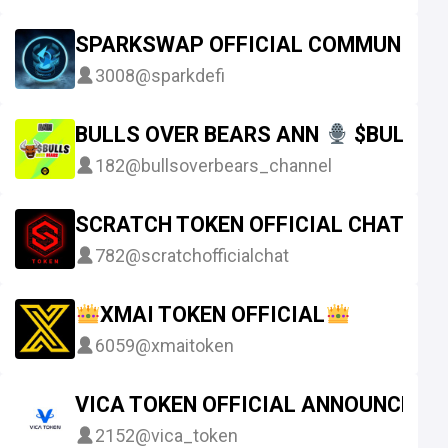
SPARKSWAP OFFICIAL COMMUNITY
3008
@sparkdefi
BULLS OVER BEARS ANN
$BULLS 
182
@bullsoverbears_channel
SCRATCH TOKEN OFFICIAL CHAT - P
782
@scratchofficialchat
XMAI TOKEN OFFICIAL
6059
@xmaitoken
VICA TOKEN OFFICIAL ANNOUNCEME
2152
@vica_token