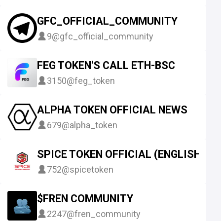
GFC_OFFICIAL_COMMUNITY
9
@gfc_official_community
FEG TOKEN'S CALL ETH-BSC
3150
@feg_token
ALPHA TOKEN OFFICIAL NEWS
679
@alpha_token
SPICE TOKEN OFFICIAL (ENGLISH)
752
@spicetoken
$FREN COMMUNITY
2247
@fren_community