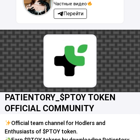
Частные видео
Перейти
PATIENTORY_$PTOY TOKEN
OFFICIAL COMMUNITY
Official team channel for Hodlers and
Enthusiasts of $PTOY token.
Earn $PTOY tokens by downloading Patientory