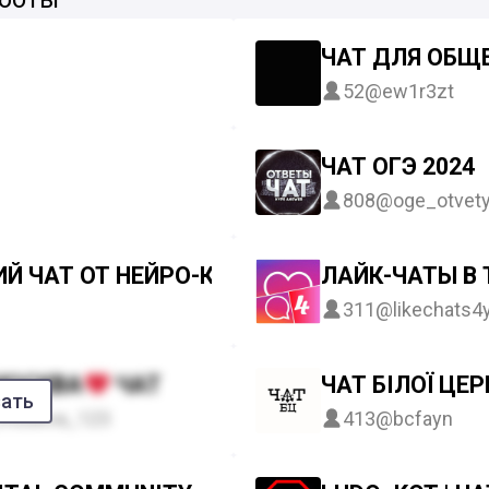
ЧАТ ДЛЯ ОБЩЕ
52
@ew1r3zt
ЧАТ ОГЭ 2024
808
@oge_otvety
Й ЧАТ ОТ НЕЙРО-КОТА!
ЛАЙК-ЧАТЫ В
311
@likechats4
МОСКВА
ЧАТ
ЧАТ БІЛОЇ ЦЕР
зать
moskva_123
413
@bcfayn