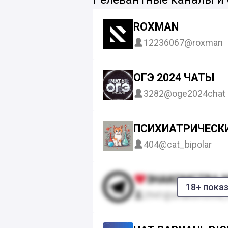
ROXMAN
12236067
@roxman
ОГЭ 2024 ЧАТЫ
3282
@oge2024chat
ПСИХИАТРИЧЕСКИ
404
@cat_bipolar
ЗНАКОМСТВА 
18+ пока
2941
@znakomstva_