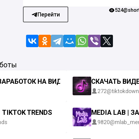
524
@short
Перейти
 боты
 ЗАРАБОТОК НА ВИДЕО НАРЕЗКАХ
СКАЧАТЬ ВИДЕ
272
@tiktokdown
 TIKTOK TRENDS
MEDIA LAB | 
nds
9820
@mlab_me