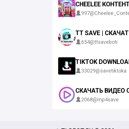
CHEELEE КОНТЕН
997
@Cheelee_Cont
TT SAVE | СКАЧА
654
@ttsaveboti
TIKTOK DOWNLOA
33029
@savetiktoka
СКАЧАТЬ ВИДЕО 
2068
@mp4save