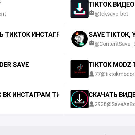
Т
TIKTOK ВИДЕО
ent
@toksaverbot
ТЬ ТИКТОК ИНСТАГРАМ
SAVE TIKTOK,
@ContentSave_
DER SAVE
TIKTOK MODZ 
77
@tiktokmodori
С ВК ИНСТАГРАМ ТИКТОК ЮТУБ ПИНТЕРЕС
СКАЧАТЬ ВИДЕ
2938
@SaveAsBot