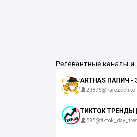
Релевантные каналы и
ARTHAS ПАПИЧ -
23895
@narezochko
ТИКТОК ТРЕНДЫ |
535
@tiktok_day_tre