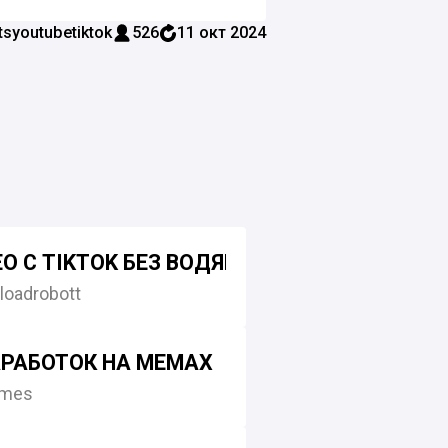
syoutubetiktok
526
11 окт 2024
О С TIKTOK БЕЗ ВОДЯНОГО ЗНАКА | БОТ Д
loadrobott
ЗАРАБОТОК НА МЕМАХ
mes