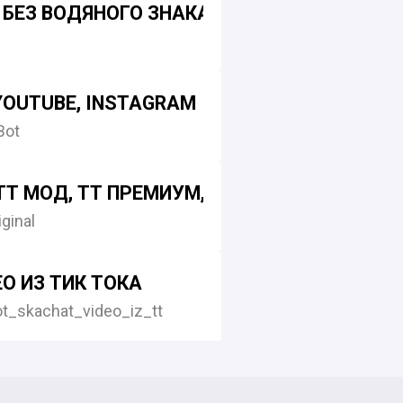
 БЕЗ ВОДЯНОГО ЗНАКА
 YOUTUBE, INSTAGRAM
Bot
ТТ МОД, ТТ ПРЕМИУМ, TIKTOK MOD, ТИК ТО
ginal
Т ЛАЙКА
О ИЗ ТИК ТОКА
_skachat_video_iz_tt