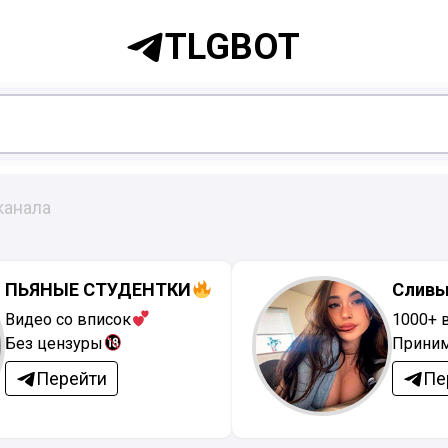
TLGBOT
канала
ПЬЯНЫЕ СТУДЕНТКИ
Сливы
Видео со вписок
1000+ 
Без цензуры
Приним
Перейти
Пе