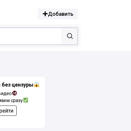
Добавить
 без цензуры
видео
аем сразу
рейти