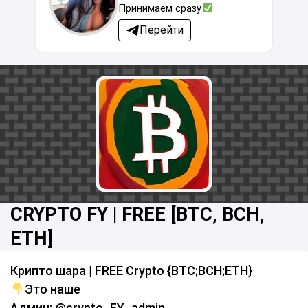
Принимаем сразу
Перейти
CRYPTO FY | FREE [BTC, BCH,
ETH]
Крипто шара | FREE Crypto {BTC;BCH;ETH}
Это наше
Админ: @crypto_FY_admin