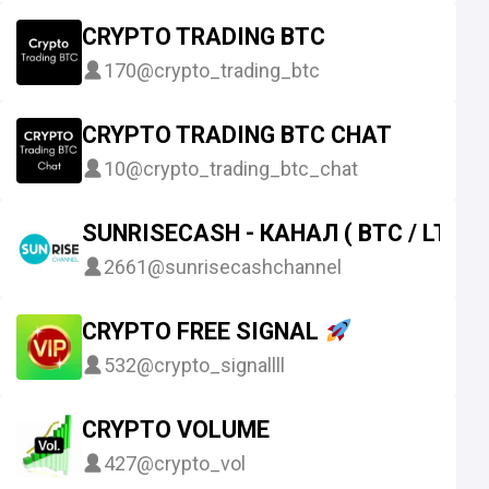
CRYPTO TRADING BTC
170
@crypto_trading_btc
CRYPTO TRADING BTC CHAT
10
@crypto_trading_btc_chat
SUNRISECASH - КАНАЛ ( BTC / LTC / 
2661
@sunrisecashchannel
CRYPTO FREE SIGNAL
532
@crypto_signallll
CRYPTO VOLUME
427
@crypto_vol