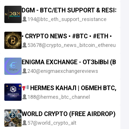
DGM - BTC/ETH SUPPORT & RESISTA
194
@btc_eth_support_resistance
• CRYPTO NEWS • #BTC • #ETH •
53678
@crypto_news_bitcoin_ethereum
ENIGMA EXCHANGE - ОТЗЫВЫ (BTC/
240
@enigmaexchangereviews
HERMES КАНАЛ | ОБМЕН BTC, EXM
188
@hermes_btc_channel
WORLD CRYPTO (FREE AIRDROP)
57
@world_crypto_alt