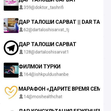
359
@doktor_tashrifi
ДАР ТАЛОШИ САРВАТ || DAR TALOS
62
@dartaloshisarvat_tj
ДАР ТАЛОШИ САРВАТ
128
@dartaloshisarvat1
ФИЛМҲОИ ТУРКИ
164
@ishkpuldushanbe
МАРАФОН «ДАРИТЕ ВРЕМЯ СЕМЬЕ»
14
@moshealthchat