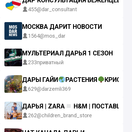
ДАР КОНСУЛЬТАЦИЯ БЕЖЕНЦЕВ
455
@dar_consultant
МОСКВА ДАРИТ НОВОСТИ
1564
@mos_dar
МУЛЬТЕРИАЛ ДАРЬЯ 1 СЕЗОН
233
приватный
ДАРЫ ГАЙИ
РАСТЕНИЯ
КРИСТА
629
@darzemli369
ДАРЬЯ | ZARA
H&M | ПОСТАВЩИКИ
262
@children_brand_store