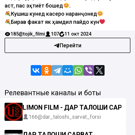
аст, пас эҳтиёт бошед
.
Кушиш кунед касеро наранҷонед
Бирав факат як ҳамдил пайдо кун
185
@tojik_filmi
107
11 окт 2024
Перейти
Релевантные каналы и боты
LIMON FILM - ДАР ТАЛОШИ САРВА
166
@dar_taloshi_sarvat_forsi
ДАР ТАЛОШИ САРВАТ