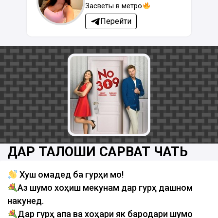
Засветы в метро
Перейти
ДАР ТАЛОШИ САРВАТ ЧАТЬ
Хуш омадед ба гурӯҳи мо!
Аз шумо хоҳиш мекунам дар гурӯҳ дашном
накунед.
Дар гурӯҳ апа ва хоҳари як бародари шумо