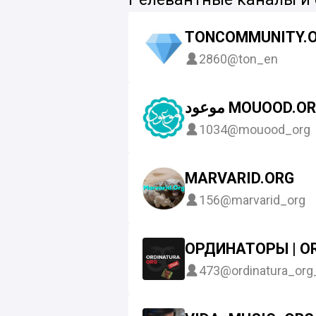
TONCOMMUNITY.O
2860
@ton_en
موعود MOUOOD.O
1034
@mouood_org
MARVARID.ORG
156
@marvarid_org
ОРДИНАТОРЫ | O
473
@ordinatura_org