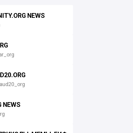
ITY.ORG NEWS
s
ORG
ar_org
D20.ORG
raud20_org
G NEWS
rg