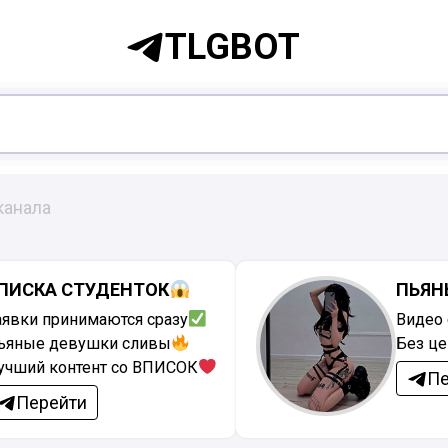
TLGBOT
канала
ПИСКА СТУДЕНТОК
ПЬЯН
аявки принимаются сразу
Видео 
ьяные девушки сливы
Без ц
учший контент со ВПИСОК
Пе
Перейти