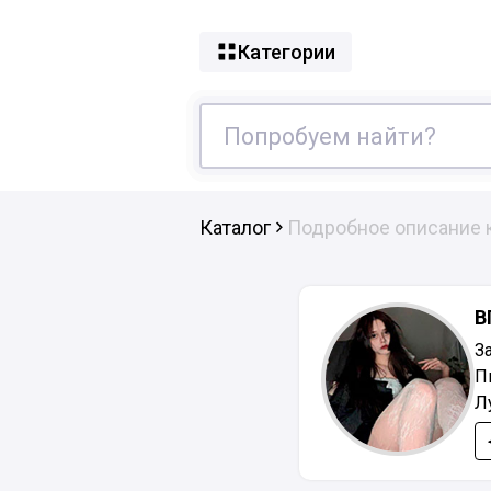
Категории
Каталог
Подробное описание 
В
З
П
Л