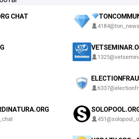
RG CHAT
TONCOMMUN
4184
@ton_new
RG
VETSEMINAR.
1325
@vetsemin
ELECTIONFRAU
6337
@electionf
RDINATURA.ORG
SOLOPOOL.OR
_chat
451
@solopool_o