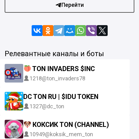
Перейти
Релевантные каналы и боты
TON INVADERS $INC
1218
@ton_invaders78
DC TON RU | $IDU TOKEN
1327
@dc_ton
КОКСИК TON (CHANNEL)
10949
@koksik_mem_ton