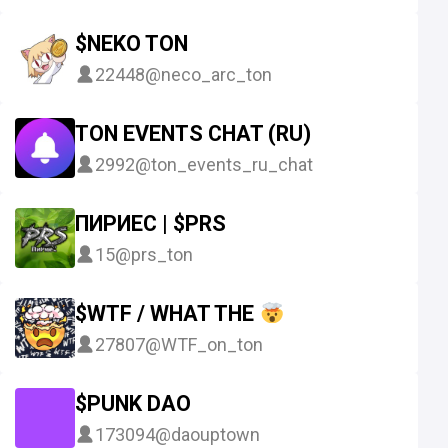
$NEKO TON
22448
@neco_arc_ton
TON EVENTS CHAT (RU)
2992
@ton_events_ru_chat
ПИРИЕС | $PRS
15
@prs_ton
$WTF / WHAT THE
27807
@WTF_on_ton
$PUNK DAO
173094
@daouptown