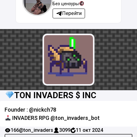
Без цензуры
Перейти
TON INVADERS $ INC
Founder : @nickch78
INVADERS RPG @ton_invaders_bot
166
@ton_invaders
3099
11 окт 2024