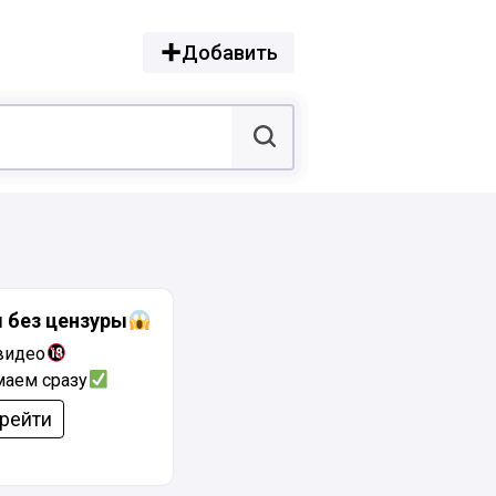
Добавить
 без цензуры
видео
аем сразу
рейти