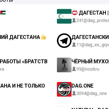
ДАГЕСТАН 
241
@dag_protes
НИЙ ДАГЕСТАНА
ДАГЕСТАНСКИ
11
@dag_ex_grpo
РАБОТЫ «БРАТСТВО ТОПОРА»
ЧЁРНЫЙ МУХО
ra
95
@nozikru
АНА И НЕ ТОЛЬКО
DAG.ONE
3094
@dag_one