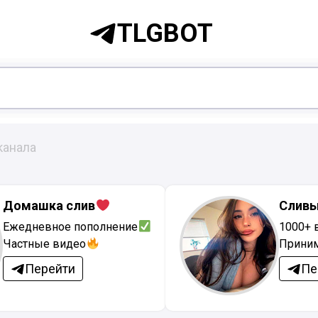
TLGBOT
канала
Домашка слив
Сливы
Ежедневное пополнение
1000+ 
Частные видео
Приним
Перейти
Пе