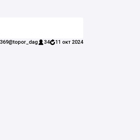
369
@topor_dag
34
11 окт 2024