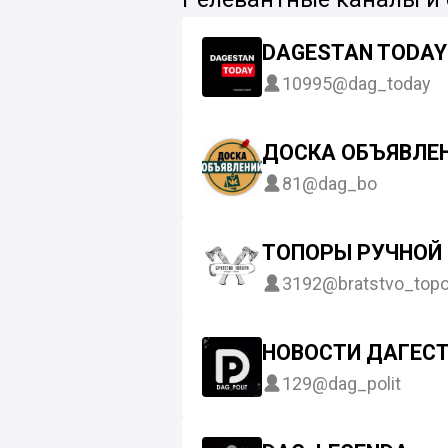
DAGESTAN TODAY
10995
@dag_today
ДОСКА ОБЪЯВЛЕ
81
@dag_bo
ТОПОРЫ РУЧНОЙ 
3192
@bratstvo_topo
НОВОСТИ ДАГЕСТ
129
@dag_polit