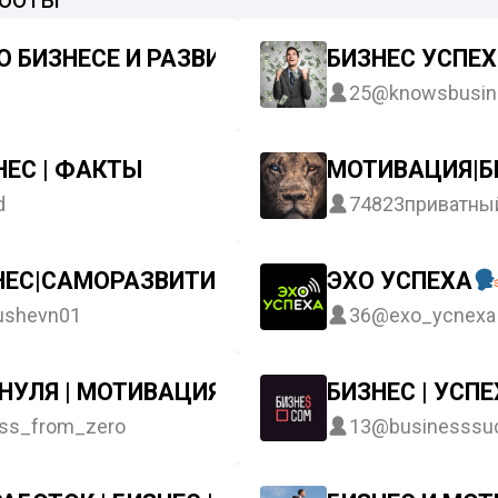
О БИЗНЕСЕ И РАЗВИТИИ
БИЗНЕС УСПЕХ
25
@knowsbusin
ЕС | ФАКТЫ
МОТИВАЦИЯ|Б
d
74823
приватны
ЕС|САМОРАЗВИТИЕ|DUSHEVN01
ЭХО УСПЕХА
ushevn01
36
@exo_ycnexa
 НУЛЯ | МОТИВАЦИЯ | БИЗНЕС | РАЗВИТИЕ
БИЗНЕС | УСП
ss_from_zero
13
@businesssu