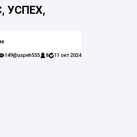
, УСПЕХ,
ие
149
@uspeh555
8
11 окт 2024