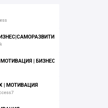
ess
ИЗНЕС|САМОРАЗВИТИЕ|DUSHEVN01
й
МОТИВАЦИЯ | БИЗНЕС | МЫСЛИ
ЕХ | МОТИВАЦИЯ
ccess7