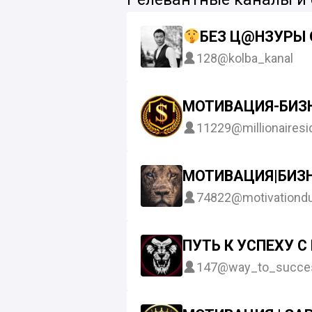
БЕЗ Ц@НЗУРЫ 
128
@kolba_kanal
МОТИВАЦИЯ-БИЗН
11229
@millionairesi
МОТИВАЦИЯ|БИЗН
74822
@motivationd
ПУТЬ К УСПЕХУ С
147
@way_to_succe