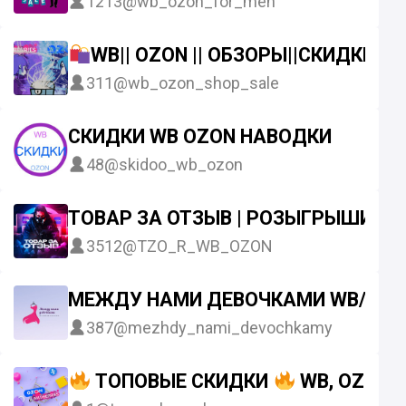
1213
@wb_ozon_for_men
WB|| OZON || ОБЗОРЫ||СКИДКИSA
311
@wb_ozon_shop_sale
СКИДКИ WB OZON НАВОДКИ
48
@skidoo_wb_ozon
ТОВАР ЗА ОТЗЫВ | РОЗЫГРЫШИ | W
3512
@TZO_R_WB_OZON
МЕЖДУ НАМИ ДЕВОЧКАМИ WB/OZ
387
@mezhdy_nami_devochkamy
ТОПОВЫЕ СКИДКИ
WB, OZON