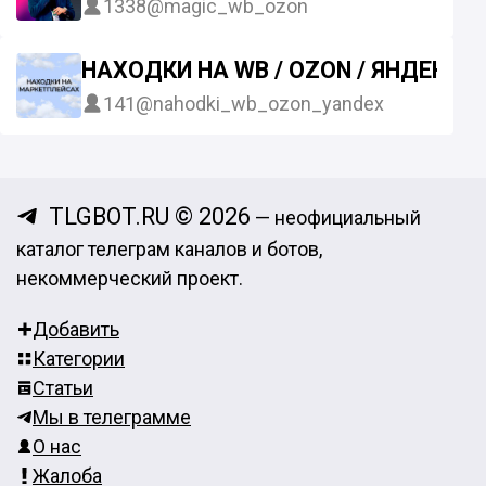
1338
@magic_wb_ozon
НАХОДКИ НА WB / OZON / ЯНДЕКС
141
@nahodki_wb_ozon_yandex
TLGBOT.RU © 2026
— неофициальный
каталог телеграм каналов и ботов,
некоммерческий проект.
Добавить
Категории
Статьи
Мы в телеграмме
О нас
Жалоба