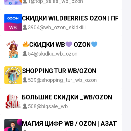
1
@top_sales_wb_ozon
СКИДКИ WILDBERRIES OZON | ПРО
3904
@wb_ozon_skidkiiii
СКИДКИ WB
OZON
54
@skidkii_wb_ozon
SHOPPING TUR WB/OZON
539
@shopping_tur_wb_ozon
БОЛЬШИЕ СКИДКИ _WB/OZON
508
@bigsale_wb
МАГИЯ ЦИФР WB / OZON | АЗАТ А