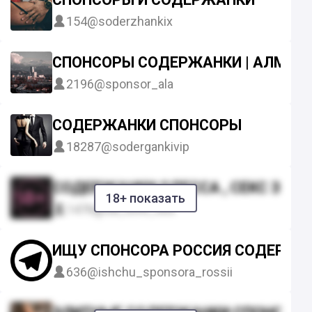
154
@soderzhankix
СПОНСОРЫ СОДЕРЖАНКИ | АЛМА
2196
@sponsor_ala
СОДЕРЖАНКИ СПОНСОРЫ
18287
@sodergankivip
СОДЕРЖАНКИ ОДЕССА , СЕКС ЗНАК
18+ показать
1476
@ua_love_sex
ИЩУ СПОНСОРА РОССИЯ СОДЕРЖАН
636
@ishchu_sponsora_rossii