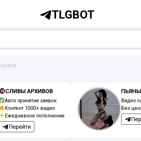
TLGBOT
канала
СЛИВЫ АРХИВОВ
ПЬЯНЫ
Авто принятие заявок
Видео с
Контент 1000+ видео
Без цен
Ежедневное пополнение
Пер
Перейти