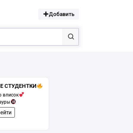
Добавить
Е СТУДЕНТКИ
о вписок
зуры
ейти