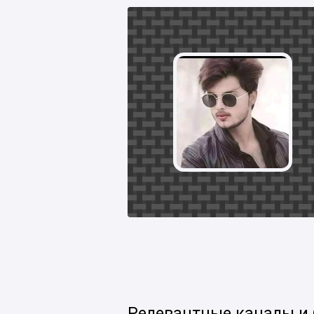
Релевантные каналы и