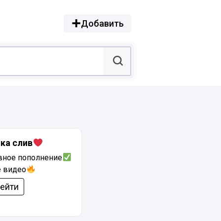
Добавить
ка слив
ное пополнение
 видео
ейти