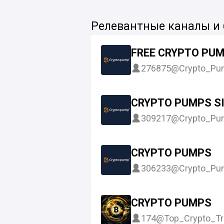
Релевантные каналы и
FREE CRYPTO PUM
276875
@Crypto_Pum
CRYPTO PUMPS S
309217
@Crypto_Pum
CRYPTO PUMPS
306233
@Crypto_Pum
CRYPTO PUMPS
174
@Top_Crypto_Tr