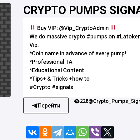
CRYPTO PUMPS SIGN
Buy VIP: @Vip_CryptoAdmin
We do massive crypto #pumps on #Latoken
Vip:
*Coin name in advance of every pump!
*Professional TA
*Educational Content
*Tips+ & Tricks +how to
#Crypto #signals
228
@Crypto_Pumps_Sig
Перейти