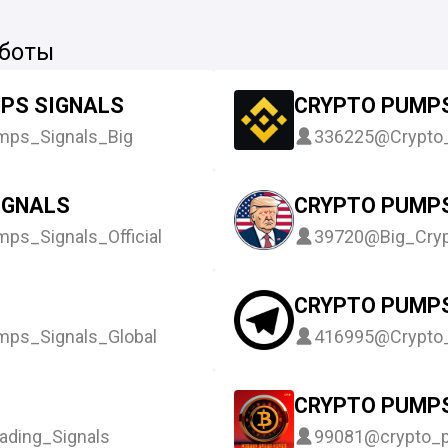
 боты
PS SIGNALS
CRYPTO PUMPS
ps_Signals_Big
336225
@Crypto
IGNALS
CRYPTO PUMP
ps_Signals_Official
39720
@Big_Cry
CRYPTO PUMPS
ps_Signals_Global
416995
@Crypto
CRYPTO PUMP
ading_Signals
99081
@crypto_