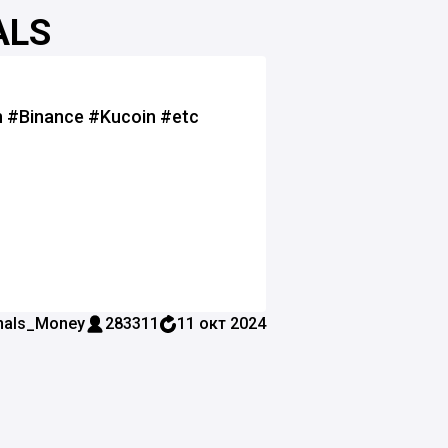
ALS
 #Binance #Kucoin #etc
nals_Money
283311
11 окт 2024