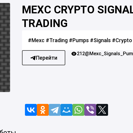
MEXC CRYPTO SIGNA
TRADING
#Mexc #Trading #Pumps #Signals #Crypto
212
@Mexc_Signals_Pum
Перейти
 боты