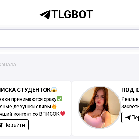
TLGBOT
канала
ПИСКА СТУДЕНТОК
ПОД 
явки принимаются сразу
Реальн
яные девушки сливы
Засвет
чший контент со ВПИСОК
Пе
Перейти