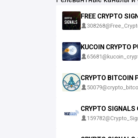
FREE CRYPTO SIG
308268
@Free_Crypt
KUCOIN CRYPTO 
65681
@kucoin_cryp
CRYPTO BITCOIN 
50079
@crypto_bitc
CRYPTO SIGNALS
159782
@Crypto_Sig