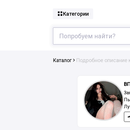
Категории
Каталог
Подробное описание 
В
За
Пь
Лу