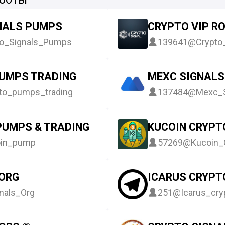
NALS PUMPS
CRYPTO VIP R
o_Signals_Pumps
139641
@Crypto
PUMPS TRADING
MEXC SIGNAL
to_pumps_trading
137484
@Mexc_S
PUMPS & TRADING
KUCOIN CRYPT
oin_pump
57269
@Kucoin_
 ORG
ICARUS CRYPT
nals_Org
251
@Icarus_cry