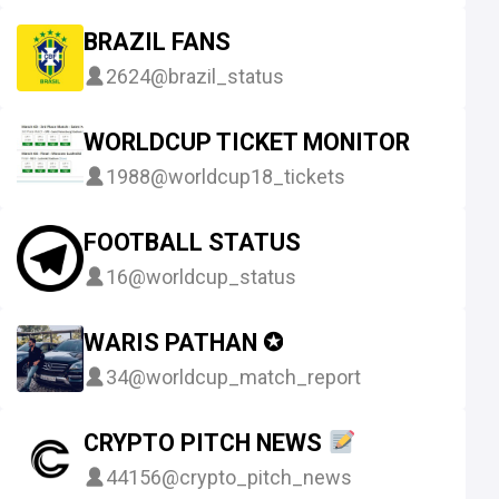
BRAZIL FANS
2624
@brazil_status
WORLDCUP TICKET MONITOR
1988
@worldcup18_tickets
FOOTBALL STATUS
16
@worldcup_status
WARIS PATHAN ✪
34
@worldcup_match_report
CRYPTO PITCH NEWS
44156
@crypto_pitch_news