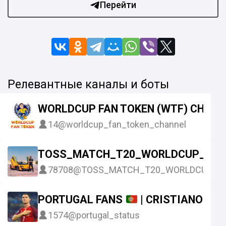
Перейти
Релевантные каналы и боты
WORLDCUP FAN TOKEN (WTF) CHANN
14
@worldcup_fan_token_channel
TOSS_MATCH_T20_WORLDCUP_FIX
78708
@TOSS_MATCH_T20_WORLDCUP_FI
PORTUGAL FANS
| CRISTIANO RO
1574
@portugal_status