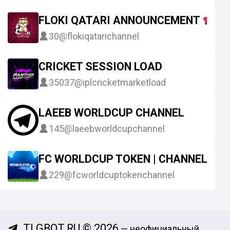
FLOKI QATARI ANNOUNCEMENT
30
@flokiqatarichannel
CRICKET SESSION LOAD
35037
@iplcricketmarketload
LAEEB WORLDCUP CHANNEL
145
@laeebworldcupchannel
FC WORLDCUP TOKEN | CHANNEL A
229
@fcworldcuptokenchannel
TLGBOT.RU © 2026
— неофициальный