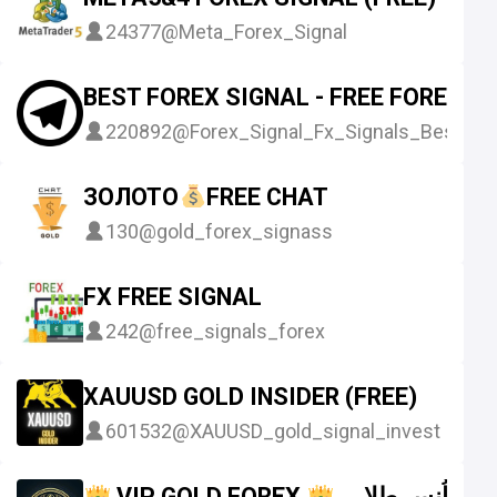
24377
@Meta_Forex_Signal
BEST FOREX SIGNAL - FREE FOREX S
220892
@Forex_Signal_Fx_Signals_Best
ЗОЛОТО
FREE CHAT
130
@gold_forex_signass
FX FREE SIGNAL
242
@free_signals_forex
XAUUSD GOLD INSIDER (FREE)
601532
@XAUUSD_gold_signal_invest
VIP GOLD FOREX