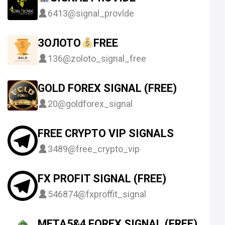
6413
@signal_provlde
ЗОЛОТО
FREE
136
@zoloto_signal_free
GOLD FOREX SIGNAL (FREE)
20
@goldforex_signal
FREE CRYPTO VIP SIGNALS
3489
@free_crypto_vip
FX PROFIT SIGNAL (FREE)
546874
@fxproffit_signal
META5&4 FOREX SIGNAL (FREE)