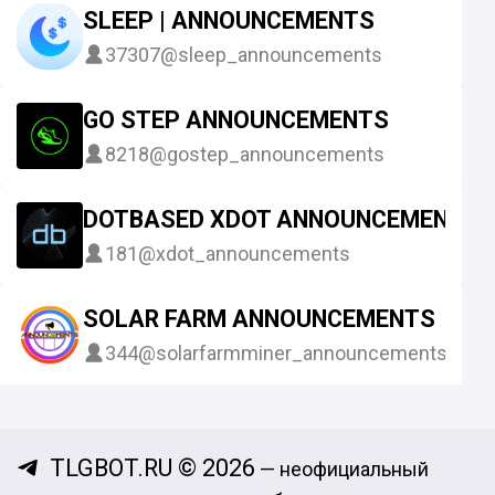
SLEEP | ANNOUNCEMENTS
37307
@sleep_announcements
GO STEP ANNOUNCEMENTS
8218
@gostep_announcements
DOTBASED XDOT ANNOUNCEMENTS
181
@xdot_announcements
SOLAR FARM ANNOUNCEMENTS
344
@solarfarmminer_announcements
TLGBOT.RU © 2026
— неофициальный