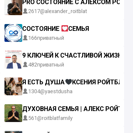
PRO СОСТОЯНИЕ С АЛЕКСОМ РОЙТ
2617
@alexander_roitblat
СОСТОЯНИЕ
СЕМЬЯ
166
приватный
9 КЛЮЧЕЙ К СЧАСТЛИВОЙ ЖИЗНИ В
482
приватный
Я ЕСТЬ ДУША
КСЕНИЯ РОЙТБЛАТ
1304
@yaestdusha
ДУХОВНАЯ СЕМЬЯ | АЛЕКС РОЙТБЛ
561
@roitblatfamily