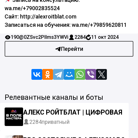
wa.me/+79002835524
Сайт: http://alexroitblat.com
Записаться на обучения: wa.me/+79859620811
190
@0ZSvc2Pllms3YWVi
2284
11 окт 2024
Перейти
Релевантные каналы и боты
АЛЕКС РОЙТБЛАТ | ЦИФРОВАЯ ПС
2284
приватный