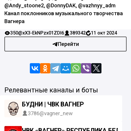
@Andy_stoone2, @DonnyDAK, @vazhnyy_adm
Канал поклонников музыкального творчества
Вагнера
350
@xX3-EkNPzx01ZDI6
389342
11 окт 2024
Перейти
Релевантные каналы и боты
БУДНИ | ЧВК ВАГНЕР
3786
@vagner_new
ЧВК «ВАГНЕР» РЕСПУБЛИКА БЕЛАР