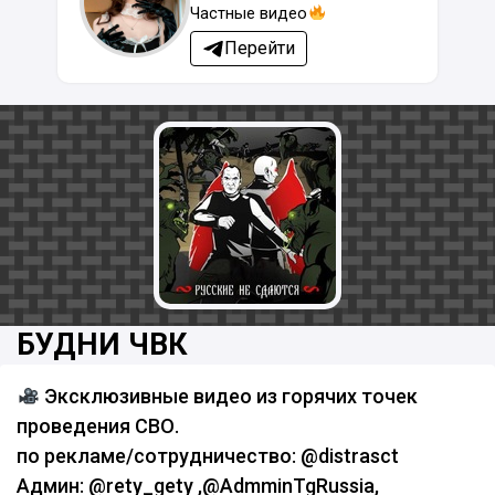
Частные видео
Перейти
БУДНИ ЧВК
Эксклюзивные видео из горячих точек
проведения СВО.
по рекламе/сотрудничество: @distrasct
Админ: @rety_gety ,@AdmminTgRussia,