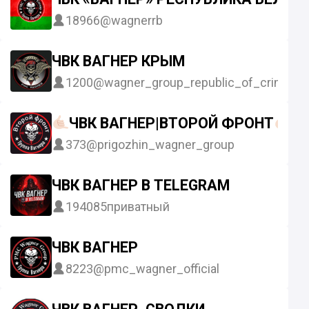
18966
@wagnerrb
ЧВК ВАГНЕР КРЫМ
1200
@wagner_group_republic_of_crimea
ЧВК ВАГНЕР|ВТОРОЙ ФРОНТ
373
@prigozhin_wagner_group
ЧВК ВАГНЕР В TELEGRAM
194085
приватный
ЧВК ВАГНЕР
8223
@pmc_wagner_official