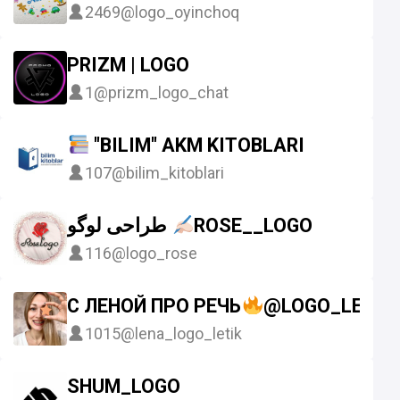
2469
@logo_oyinchoq
PRIZM | LOGO
1
@prizm_logo_chat
"BILIM" AKM KITOBLARI
107
@bilim_kitoblari
طراحی لوگو
ROSE__LOGO
116
@logo_rose
С ЛЕНОЙ ПРО РЕЧЬ
@LOGO_LETIK
1015
@lena_logo_letik
SHUM_LOGO