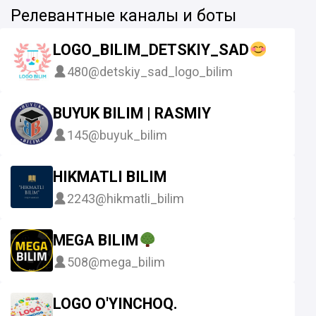
Релевантные каналы и боты
LOGO_BILIM_DETSKIY_SAD
480
@detskiy_sad_logo_bilim
BUYUK BILIM | RASMIY
145
@buyuk_bilim
HIKMATLI BILIM
2243
@hikmatli_bilim
MEGA BILIM
508
@mega_bilim
LOGO O'YINCHOQ.