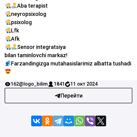
Aba terapist
neyropsixolog
psixolog
Lfk
Afk
Sensor integratsiya
bilan taminlovchi markaz!
Farzandingizga mutahasislarimiz albatta tushadi
162
@logo_bilim
1841
11 окт 2024
Перейти