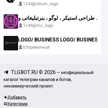
1244
@shum_logo
طراحی استیکر ، لوگو ، بنرتبلیغاتی و ...
1149
@ms_logo
LOGO/ BUSINESS LOGO/ BUSINESS P
63
приватный
TLGBOT.RU © 2026
— неофициальный
каталог телеграм каналов и ботов,
некоммерческий проект.
Добавить
Категории