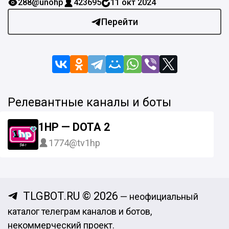
288
@unohp
423695
11 окт 2024
Перейти
Релевантные каналы и боты
1HP — DOTA 2
1774
@tv1hp
TLGBOT.RU © 2026
— неофициальный
каталог телеграм каналов и ботов,
некоммерческий проект.