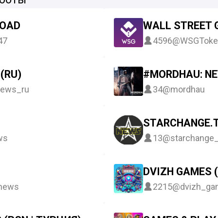
LOAD
WALL STREET
47
4596
@WSGToke
(RU)
#MORDHAU: NEW
ews_ru
34
@mordhau
STARCHANGE.
ws
13
@starchange
DVIZH GAMES 
news
2215
@dvizh_ga