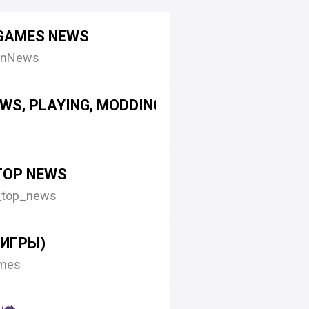
 GAMES NEWS
nNews
S, PLAYING, MODDING, EDITING AND DEVEL
TOP NEWS
_top_news
(ИГРЫ)
mes