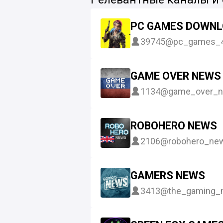
PC GAMES DOWN
39745
@pc_games_
GAME OVER NEWS 
1134
@game_over_n
ROBOHERO NEWS
2106
@robohero_ne
GAMERS NEWS
3413
@the_gaming_