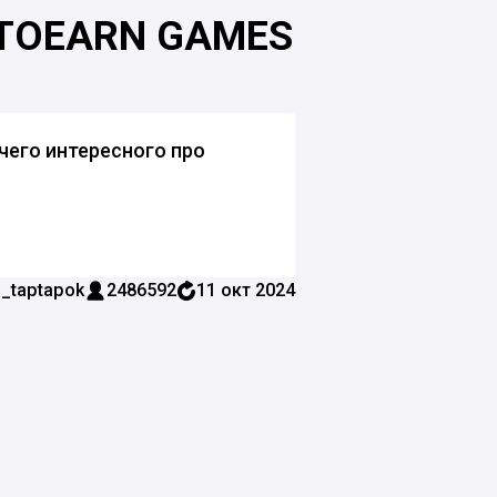
YTOEARN GAMES
чего интересного про
_taptapok
2486592
11 окт 2024