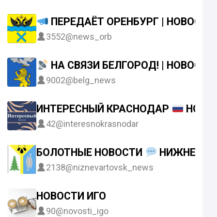
ПЕРЕДАЁТ ОРЕНБУРГ | НОВОСТИ
3552
@news_orb
НА СВЯЗИ БЕЛГОРОД! | НОВОСТИ
9002
@belg_news
ИНТЕРЕСНЫЙ КРАСНОДАР
НОВО
42
@interesnokrasnodar
БОЛОТНЫЕ НОВОСТИ
НИЖНЕВАР
2138
@niznevartovsk_news
НОВОСТИ ИГО
90
@novosti_igo