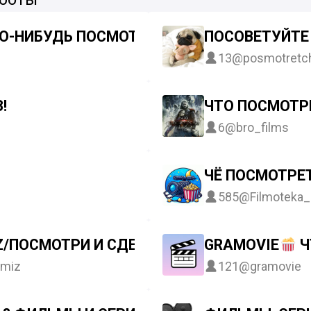
О-НИБУДЬ ПОСМОТРЕТЬ
ПОСОВЕТУЙТЕ
13
@posmotretc
!
ЧТО ПОСМОТР
6
@bro_films
ЧЁ ПОСМОТРЕТ
585
@Filmoteka_a
IZ/ПОСМОТРИ И СДЕЛАЙ САМ
GRAMOVIE
Ч
ymiz
121
@gramovie