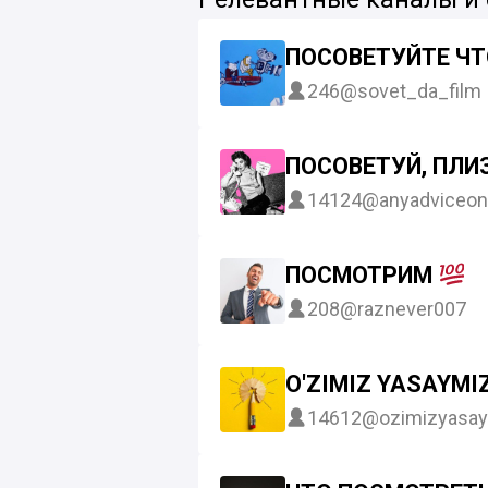
ПОСОВЕТУЙТЕ ЧТ
246
@sovet_da_film
ПОСОВЕТУЙ, ПЛИЗ
14124
@anyadviceon
ПОСМОТРИМ
208
@raznever007
O'ZIMIZ YASAYM
14612
@ozimizyasa