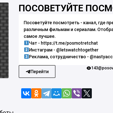
ПОСОВЕТУЙТЕ ПОСМ
Посоветуйте посмотреть - канал, где п
различным фильмам и сериалам. Отобра
самое лучшее.
Чат - https://t.me/posmotretchat
Инстаграм - @letswatchtogether
Реклама, сотрудничество - @nastyacc
143
@posov
Перейти
 боты