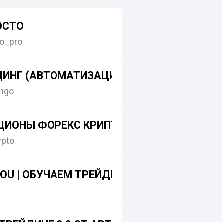
ОСТО
to_pro
ДИНГ (АВТОМАТИЗАЦИЯ)
ingo
ИОНЫ ФОРЕКС КРИПТО BINARY OPTIONS F
ypto
YOU | ОБУЧАЕМ ТРЕЙДИНГУ