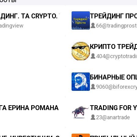
ДИНГ. ТА CRYPTO. TRADINGVIEW.
ТРЕЙДИНГ ПР
adingview
66
@tradingpros
КРИПТО ТРЕЙ
404
@cryptotrad
БИНАРНЫЕ ОПЦ
9060
@biforexcr
ГА ЕРИНА РОМАНА
TRADING FOR 
23
@anartrade