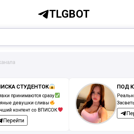
TLGBOT
канала
ПИСКА СТУДЕНТОК
ПОД 
явки принимаются сразу
Реальн
яные девушки сливы
Засвет
чший контент со ВПИСОК
Пе
Перейти