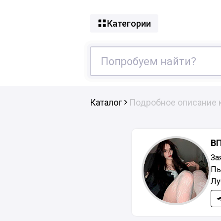
Категории
Каталог
Подробное описание 
В
За
Пь
Лу