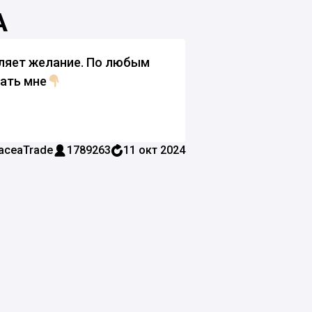
А
вляет желание. По любым
сать мне
aceaTrade
1789263
11 окт 2024