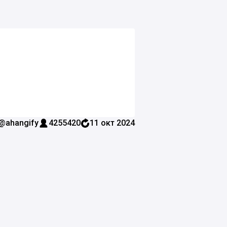
@ahangify
4255420
11 окт 2024