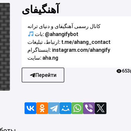
آهنگیفای
کانال رسمی آهنگیفای و دنیای ترانه
بات: @ahangifybot
ارتباط، تبلیغات: t.me/ahang_contact
اینستاگرام: instagram.com/ahangify
سایت: aha.ng
653
Перейти
 боты