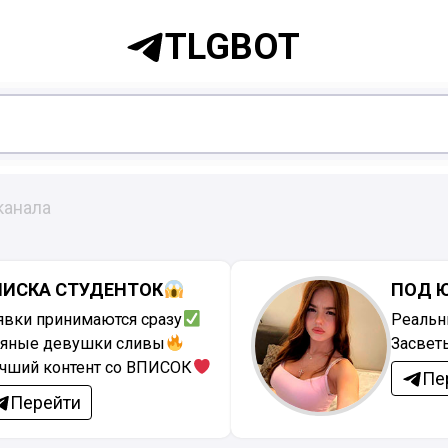
TLGBOT
канала
ПИСКА СТУДЕНТОК
ПОД 
явки принимаются сразу
Реальн
яные девушки сливы
Засвет
чший контент со ВПИСОК
Пе
Перейти