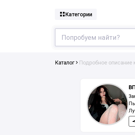
Категории
Каталог
Подробное описание 
В
За
Пь
Лу