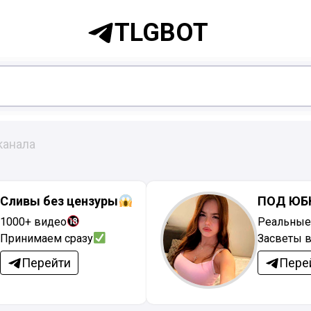
TLGBOT
канала
Сливы без цензуры
ПОД ЮБ
1000+ видео
Реальные
Принимаем сразу
Засветы в
Перейти
Пере