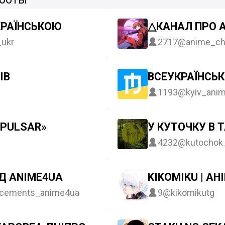
КРАЇНСЬКОЮ
△КАНАЛ ПРО 
ukr
2717
@anime_ch
ІВ
ВСЕУКРАЇНСЬК
1193
@kyiv_ani
«PULSAR»
У КУТОЧКУ В 
4232
@kutochok
ІД ANIME4UA
KIKOMIKU | АН
cements_anime4ua
9
@kikomikutg