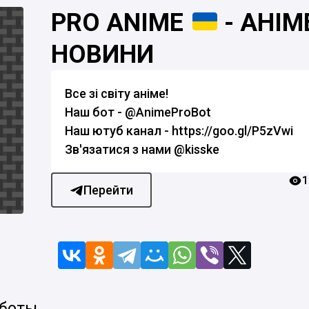
PRO ANIME
- АНІМ
НОВИНИ
Все зі світу аніме!
Наш бот - @AnimeProBot
Наш ютуб канал - https://goo.gl/P5zVwi
Зв'язатися з нами @kisske
1
Перейти
 боты