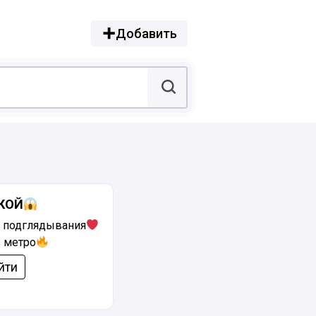
Добавить
КОЙ
 подглядывания
 метро
йти