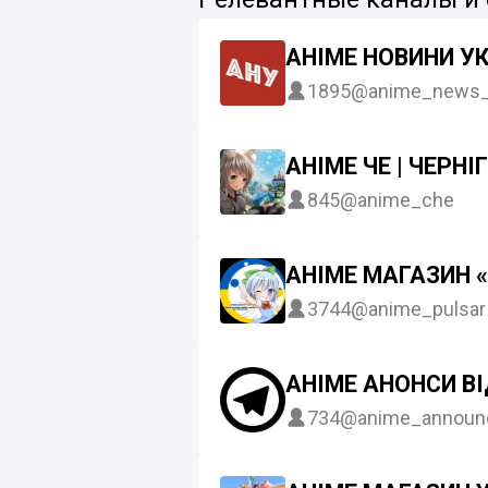
АНІМЕ НОВИНИ У
1895
@anime_news_
АНІМЕ ЧЕ | ЧЕРНІГ
845
@anime_che
АНІМЕ МАГАЗИН 
3744
@anime_pulsar
АНІМЕ АНОНСИ В
734
@anime_announ