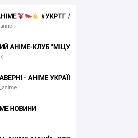
АНІМЕ
#УКРТГ #ЄДИНИЙ_ТГМАРАФ
anneli
ИЙ АНІМЕ-КЛУБ "МІЦУРУКІ"
me
ТАВЕРНІ - АНІМЕ УКРАЇНСЬКОЮ
_anime
ІМЕ НОВИНИ