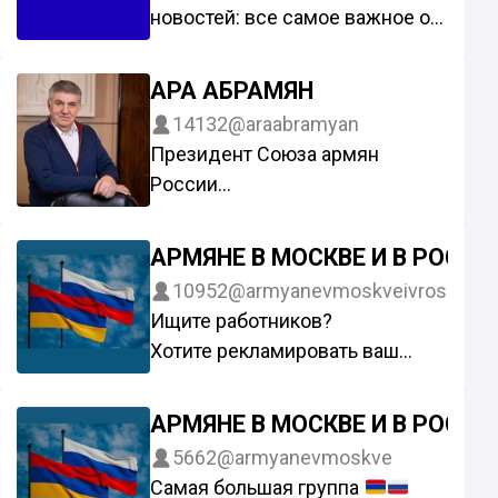
новостей: все самое важное об
Армении, Арцахе, все самое
интересное об армянах в
АРА АБРАМЯН
разных странах мира
14132
@araabramyan
Президент Союза армян
России
Президент Всемирного
армянского конгресса
АРМЯНЕ В МОСКВЕ И В РОСС
Посол Доброй воли ЮНЕСКО
10952
@armyanevmoskveivrosii
Ищите работников?
Хотите рекламировать ваш
бизнес?
Мы вам поможем
АРМЯНЕ В МОСКВЕ И В РОССИ
Facebook 140.000 участников
5662
@armyanevmoskve
Telegram 15.000
Самая большая группа