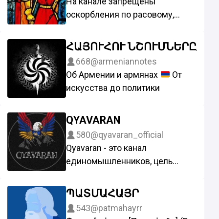
На канале запрещены
оскорбления по расовому,
национальному и религиозному
признаку.
ՀԱՅՈՒՀՈՒ ՆՇՈՒՄՆԵՐԸ/ ЗА
668
@armeniannotes
Об Армении и армянах
От
искусства до политики
QYAVARAN
580
@qyavaran_official
Qyavaran - это канал
единомышленников, цель
которых сохранить армянские
традиции,показывать какими
ՊԱՏՄԱՀԱՅՐ
должны быть истинные
543
@patmahayrr
Армяне и продвигать идею