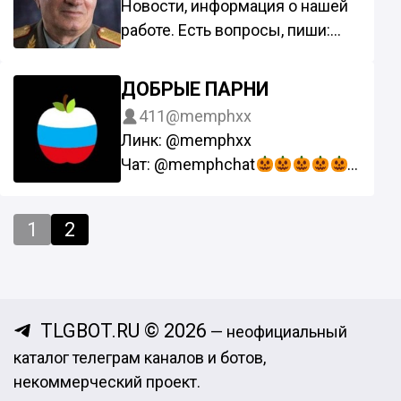
Новости, информация о нашей
instagram.com/hamshen_armeni
работе. Есть вопросы, пиши:
ans
@OARorganizationbot
Группа для поиска работы -
ДОБРЫЕ ПАРНИ
@joboar
411
@memphxx
Группа для поиска жилья -
Линк: @memphxx
@rentoar
Чат: @memphchat
1
2
Бог 1 - @animepsixx
Подосиновик 2 -
TLGBOT.RU © 2026
— неофициальный
@Mnogozadachnost_1
каталог телеграм каналов и ботов,
некоммерческий проект.