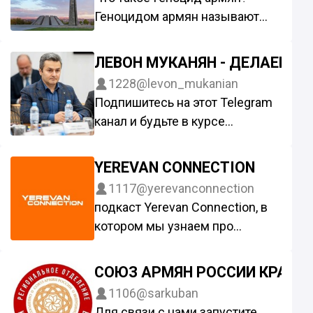
y
Геноцидом армян называют
массовое убийство армянского
населения Османской империи
ЛЕВОН МУКАНЯН - ДЕЛАЕМ В
во время Первой мировой
1228
@levon_mukanian
войны.
Подпишитесь на этот Telegram
На нашем канале вы найдёте
канал и будьте в курсе
подробную историю о
проверенных новостей и
величайшем злодеянии 19-20
анонсов предстоящих
YEREVAN CONNECTION
вв человечества.
мероприятий.
1117
@yerevanconnection
С уважением,
подкаст Yerevan Сonnection, в
Вице-президент Союза Армян
котором мы узнаем про
России
Армению и армян через
Левон Альбертович Муканян
истории.
СОЮЗ АРМЯН РОССИИ КРАСН
тг-канал @chikare7i
1106
@sarkuban
Меня зовут Рима Абраамян, я
Для связи с нами запустите