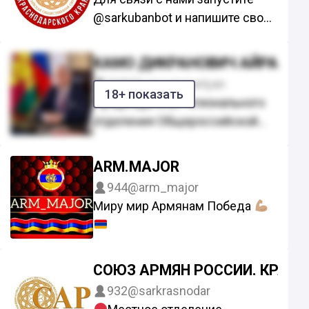
автора паблика 7lyam и
@sarkubanbot и напишите свое
основательница армянского
сообщение.
мерча riminll
КАМО ДИКРАНОВИЧ АЙРАПЕТ
968
@kamoairapetyan
18+ показать
Председатель Регионального
отделения Общероссийской
общественной организации
«Союз Армян России»
ARM.MAJOR
Краснодарского края, член
944
@arm_major
Правления Союза Армян
Миру мир Армянам Победа
России, депутат городской
думы г. Армавира.
СОЮЗ АРМЯН РОССИИ. КРАС
932
@sarkrasnodar