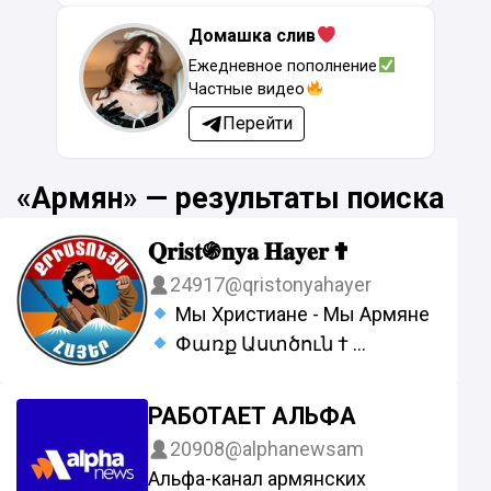
Домашка слив
Ежедневное пополнение
Частные видео
Перейти
«Армян» — результаты поиска
𝐐𝐫𝐢𝐬𝐭֍𝐧𝐲𝐚 𝐇𝐚𝐲𝐞𝐫 ✟
24917
@qristonyahayer
Мы Христиане - Мы Армяне
Փառք Աստծուն †
Один народ - Одна семья
Связь с нами @qristonya_bot
РАБОТАЕТ АЛЬФА
Մեր զորեղ ո՛ւժն է
20908
@alphanewsam
միասնությունը
Альфа-канал армянских