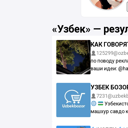
«Узбек» — резу
КАК ГОВОРЯ
125299
@ozbe
по поводу рек
ваши идеи: @ha
УЗБЕК БОЗО
7231
@uzbekb
Узбекисто
машхур савдо к
хуш келибсиз!
Телеграмда онл