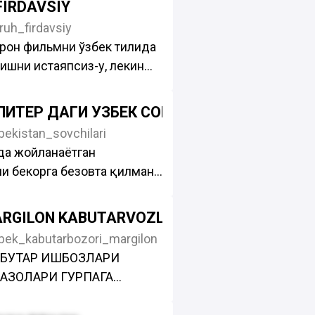
FIRDAVSIY
77 ватсап телеграм
ruh_firdavsiy
929 ватсап телеграм
ирон фильмни ўзбек тилида
zbek
ишни истаяпсиз-у, лекин
з. Ёки топдингиз-у,
оникмадингиз. Мархамат,
ПИТЕР ДАГИ УЗБЕК СОВЧИЛАРИ
осида фильмларни узбек
ekistan_sovchilari
ляж килиш хизматини
да жойланаётган
амиз. Мурожаат учун:
и бекорга безовта қилманг
ўрқинг
учун:
ARGILON KABUTARVOZLARI
admin
ek_kabutarbozori_margilon
a bo'ling va do'stlarga
АБУТАР ИШБОЗЛАРИ
АЗОЛАРИ ГУРПАГА
/Uzbekistan_sovchilari
АШЛАЙОТГАНДА НАРХИ ВА
ИЛАН ТАШЕЛА ИЛТИМОС