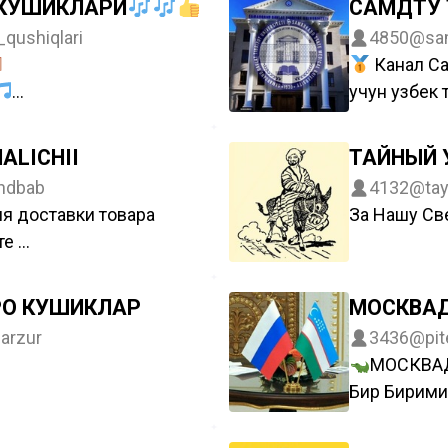
КУШИКЛАРИ
САМДТУ
ма бепул @uzbekchlik
qushiqlari
4850
@sam
ik юборинг!
Канал С
учун узбек 
Расмий !
AR
маслаҳат
ALICHII
ТАЙНЫЙ 
dbab
4132
@tay
AMIZ
я доставки товара
За Нашу Св
klar Bizda
те
186
збек тилида бемалол
РО КУШИКЛАР
МОСКВАД
arzur
3436
@pit
МОСКВА
e
Бир Бирими
rn_ohbaby
Узбек банк 
килиб бера