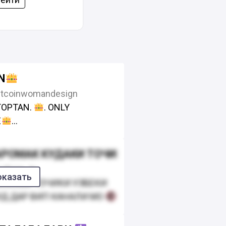
N
tcoinwomandesign
TOPTAN.
. ONLY
E
5353914147 arab
+905394034347 русс узбек
АРОМАК КУДАКИ ТОЧИКИ ХОДИСА ТВ
024 20 19 english
disaa_tv
ssage
оказать
ЕКСХОИ ТОЧИКИ УЗБЕКИ
e/joinchat/AAAAAFeknFAYnVG
Д ДАР ВИП КАНАЛИ МО