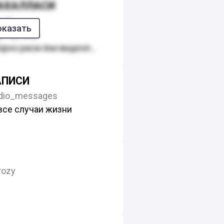
МАХАЛЛАСИ
ОРНИЛАБ КУЙИЛАДИ БИР
gli
УРМАТ КИГАН ХОЛАДА
оказать
а Сукниш
 УЗОКЛАШМАСДАН ОЛДИ
орно расм ёки видеолар
ОРАМИЗ
ортига карши чикиш
АПИСИ
ссылка)
dio_messages
ар
все случаи жизни
р номидан ёзиш
ади ва бан берилади!!!
aqami:97-203-99-66
rozy
к
rtbaevprikol