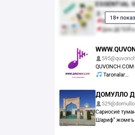
Узбек поплин.
ESSENTIAL 
Етказиб бериш
708
@vitamin
Заказла личкаг
18+ пока
ВИТАМИНЫ 
@Feruza_0408
Для ДЕТЕЙ 
Все товары
Принимаем 
WWW.QUVO
Доставка по
595
@quvonc
Обращайтесь
QUVONCH.COM 
Узбек тилида х
Taronalar
мумкин.
Kliplar
Rasmlar
ДОМУЛЛО Д
Barcha Sanatkorl
529
@domullo
Xamkorlikga Ch
Сариосиё тума
Ξ✹➣Admin: —
Шариф" жомеъ 
Reklama kanal
Камолзода Дов
Официальный са