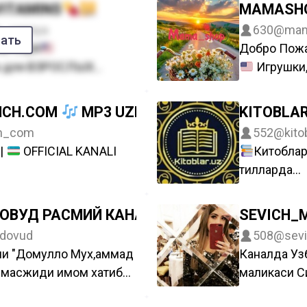
VITAMINS
MAMASH
 хизмати мавжуд
s_samiya
630
@mam
а
зать
из США
Добро Пож
и для ВЗРОСЛЫХ
Игрушки, 
 в НАЛИЧИИ
Ароматы
Заказы
Люблю каче
NCH.COM
MP3 UZBEK KLIPLAR УЗБЕК МП3
KITOBLAR
 всему УЗБ.
Контакт
h_com
552
@kito
 @samiya1112
Узбек ти
|
OFFICIAL KANALI
Китоблар 
ам мурожат килишингиз
Доставка
тилларда
Заказ ки
клила
ОВУД РАСМИЙ КАНАЛИ
SEVICH_
arni Saytimiz Bilan
Доставка
dovud
508
@sev
orlaymiz
Энг яхши
ни "Домулло Мух,аммад
Каналда Уз
————-
Clikc/Pa
масжиди имом хатиби
маликаси С
 bilan alishmaymiz
+99899806
уднинг расмий канали
ижоди ёрит
йт https://quvonch.com
+99890977