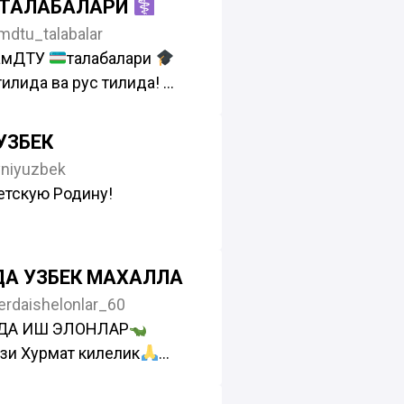
 ТАЛАБАЛАРИ
dtu_talabalar
амДТУ
талабалари
тилида ва рус тилида!
 Ишончли! Фойдали!
:
@Dooctor_Xirurg
УЗБЕК
niyuzbek
етскую Родину!
А УЗБЕК МАХАЛЛА
erdaishelonlar_60
ДА ИШ ЭЛОНЛАР
зи Хурмат килелик
карталарига пул перевод
миз