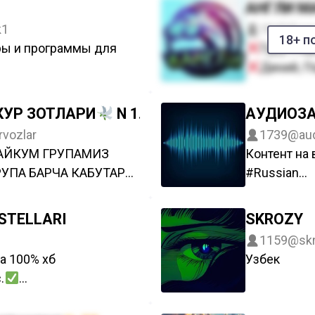
ҚАНГЛИ 
ифамиз ссылкаси
БУМАСА Ч
k1
1942
@qan
stagram.com/farhodm12r
БИРИМИЗ Х
18+ п
ры и программы для
Гуруппад
МАВЗУДАН
Диний, П
а ссылкаси
СОТИ КИЛ
₽ руб напиши админ
Сиёсат
rouz00
Узбек сп
КУР ЗОТЛАРИ
N 1.
АУДИОЗ
t.me/Esy_apk
Реклама(
vozlar
1739
@au
я в ознакомительных
Стиккерл
АЙКУМ ГРУПАМИЗ
Контент на 
иваете программы на
Админла
РУПА БАРЧА КАБУТАР
#Russian
ск
Такиклан
Н МАХСУС ОЧИЛГАН
#Uzbek
Й
Admin tel r
Н АДМИНИСТАРАТОР.
#Узбек
STELLARI
SKROZY
МАД!!!!
#Казах
1159
@sk
#Каракалпа
а 100% хб
Узбек
Канал
@ka
.