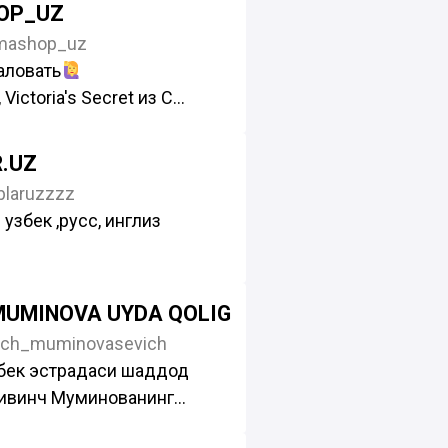
OP_UZ
ashop_uz
аловать
Victoria's Secret из США
 Avon
ство, всё оригинал.
 ВА КЛИПЛАР
.UZ
ы: @mamashop_admin
blaruzzzz
лида +998900069576
узбек ,русс, инглиз
 по Узбекистану.
лиш учун директга мурожат
MUMINOVA UYDA QOLIG
 Узбекистон бойлаб
ich_muminovasevich
 совга бу Китоб
бек эстрадаси шаддод
yme
ивинч Муминованинг
8843
илиб борилади.
0659