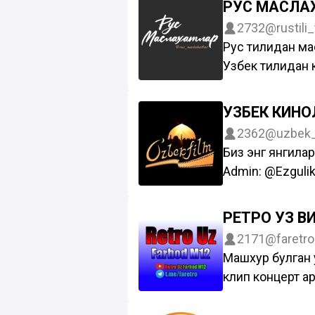
РУС МАСЛА
@OhBaby_admi
Зимние вещи т
2732
@rustili
https://t.me/sk
Рус тилидан м
Узбек тилидан 
сизга рус тили
камайтираман
УЗБЕК КИН
инстаграм : @ru
2362
@uzbek_
Биз энг янгилар
Admin: @Ezguli
РЕТРО УЗ В
2171
@faretro
Машхур булган 
клип концерт а
Узбекские рет
концерты архи