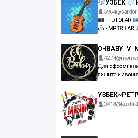
УЗБЕК
Эълон ва рекла
5964
@sardor_
@uzbekchl
- FOTOLAR
- MPTRILAR
- VIDYELAR
- KONSERTL
OHBABY_V_N
4274
@moman
- BERIB BOR
Для оформлени
Eng Songi Yangil
пишите и звони
@Utkirbek
Админ рус ва у
гапира олади
УЗБЕК~РЕТ
@luxkatalog
3818
@kushikl
@MomAndBab
@StylebyJenni
@happy_newbo
+998909041496