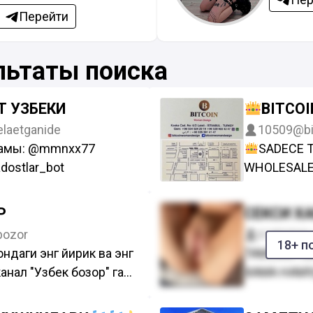
Перейти
льтаты поиска
Т УЗБЕКИ
BITCOI
laetganide
10509
@bi
ламы: @mmnxx77
SADECE 
dostlar_bot
WHOLESAL
Enes
+90
Шахноза
Р
СЕКСИ Х
Said
+9534
ozor
6185
@kho
@BitcoinMe
18+ п
ндаги энг йирик ва энг
ТАМОМИ С
https://t.m
анал "Узбек бозор" га
ХАМА НАМУ
fz7VpyQ
айн тарзда сотинг