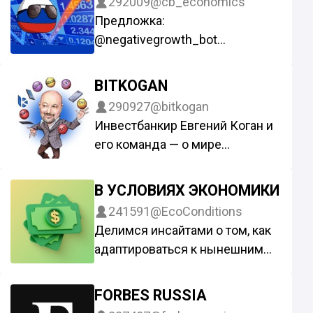
292009
@cb_economics
Предложка:
@negativegrowth_bot
Реклама: @paprikamedia
BITKOGAN
290927
@bitkogan
Инвестбанкир Евгений Коган и
его команда — о мире
инвестиций, экономике и
будущем.
В УСЛОВИЯХ ЭКОНОМИКИ
Реклама и партнерства:
241591
@EcoConditions
@bitkogan_ads
Делимся инсайтами о том, как
Пресс-служба: @kseniafff
адаптироваться к нынешним
Другие вопросы:
реалиям экономики
@bitkogan_official_bot
По рекламе: @alexandra_sales
FORBES RUSSIA
Новости: @bitkogan_hotline