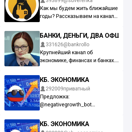
393899
@suverenka
Сотрудничество: @NeuroDenis
Как мы будем жить ближайшие
годы? Рассказываем на канале
«Суверенная экономика»
По редакционным вопросам:
БАНКИ, ДЕНЬГИ, ДВА ОФШОР
@suveren_news
331626
@bankrollo
По вопросам партнерских
Крупнейший канал об
интеграций: @suverenka_rek
экономике, финансах и банках.
Сотрудничество: @NeuroNeron
КБ. ЭКОНОМИКА
292009
приватный
Предложка:
@negativegrowth_bot
Реклама: @paprikamedia
КБ. ЭКОНОМИКА