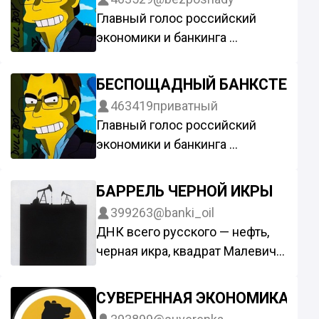
99Un
Главный голос российский
экономики и банкинга
Менеджер: @Alivian
Биржа:
БЕСПОЩАДНЫЙ БАНКСТЕР
https://telega.in/c/+TEoikHYFKlfx
463419
приватный
99Un
Главный голос российский
экономики и банкинга
Менеджер: @Alivian
Биржа:
БАРРЕЛЬ ЧЕРНОЙ ИКРЫ
https://telega.in/c/+TEoikHYFKlfx
399263
@banki_oil
99Un
ДНК всего русского — нефть,
черная икра, квадрат Малевича.
Оперативно пишем про банки,
экономику, санкции и новую
СУВЕРЕННАЯ ЭКОНОМИКА
реальность.