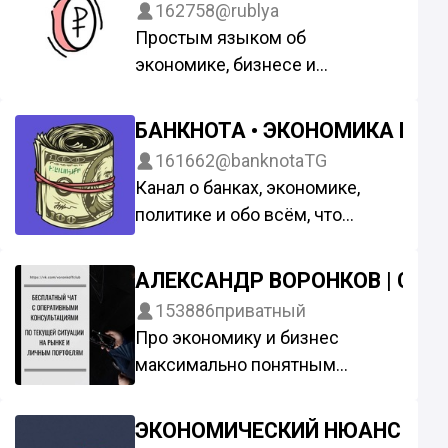
162758
@rublya
Простым языком об
экономике, бизнесе и
финансах.
Реклама: @buffet_reklama
БАНКНОТА • ЭКОНОМИКА И Ф
161662
@banknotaTG
Канал о банках, экономике,
политике и обо всём, что
связано с деньгами.
Владелец — @banknotaV
АЛЕКСАНДР ВОРОНКОВ | СРО
153886
приватный
Про экономику и бизнес
максимально понятным
языком.
Квалифицированный инвестор
ЭКОНОМИЧЕСКИЙ НЮАНС
Александр Воронков. Смело