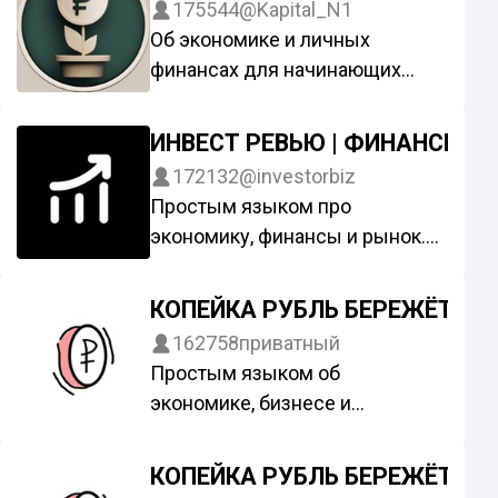
@swaymedia
175544
@Kapital_N1
команды с бэкграундом
Об экономике и личных
Deloitte, «Сбера», Forbes и
финансах для начинающих
«Ведомостей»
предпринимателей. Без
По рекламе: @bosteleg
трёхэтажной терминологии.
ИНВЕСТ РЕВЬЮ | ФИНАНСЫ
Сотрудничество:
172132
@investorbiz
@Kapital_N1bot
Простым языком про
экономику, финансы и рынок.
Исследования, уникальные
статьи, аналитика.
КОПЕЙКА РУБЛЬ БЕРЕЖЁТ
По рекламе: @justcage
162758
приватный
Канал сотрудничает с
Простым языком об
рекламным сервисом
экономике, бизнесе и
@Tgpodbor_official и
финансах.
@swaymedia
Реклама: @buffet_reklama
КОПЕЙКА РУБЛЬ БЕРЕЖЁТ