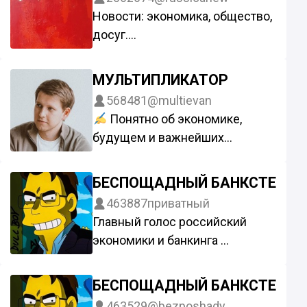
Новости: экономика, общество,
досуг.
@Russica2
МУЛЬТИПЛИКАТОР
568481
@multievan
Понятно об экономике,
будущем и важнейших
событиях
Я НЕ ВЕДУ других каналов и
БЕСПОЩАДНЫЙ БАНКСТЕР
НИКОГДА не пишу вам
463887
приватный
Администрация:
Главный голос российский
@isp500_bot
экономики и банкинга
Рекламы нет, не ИИР
Менеджер: @Alivian
Биржа:
БЕСПОЩАДНЫЙ БАНКСТЕР
https://telega.in/c/+TEoikHYFKlfx
463529
@bezposhady