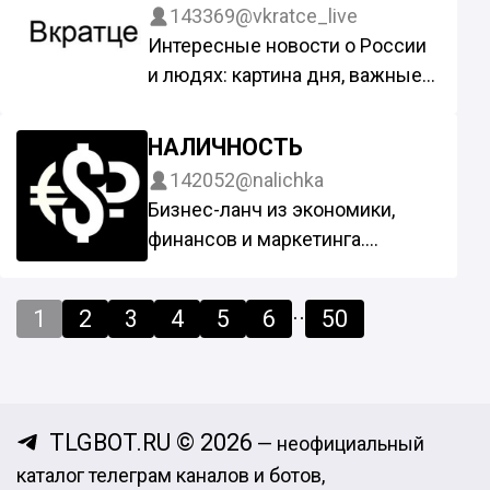
https://t.me/news_KU
143369
@vkratce_live
Новейшие технологии и
Интересные новости о России
стартапы для начинающих
и людях: картина дня, важные
инвесторов, советы экспертов
достижения, открытия,
Чат @poiskinvest
экономика и успехи страны.
НАЛИЧНОСТЬ
Сотрудничество @yuliatree
По рекламе: @vkratce91
142052
@nalichka
Сотрудничаем: @Spiral_Yuri
Бизнес-ланч из экономики,
финансов и маркетинга.
Подается с соусом табаско.
Сотрудничество: @revis0r |
..
1
2
3
4
5
6
50
@assistantRevis0r
Коммерческие предложения:
@rasl_sales
Поделиться:
TLGBOT.RU © 2026
— неофициальный
https://t.me/+kGPDOm3us4tlMTF
каталог телеграм каналов и ботов,
i