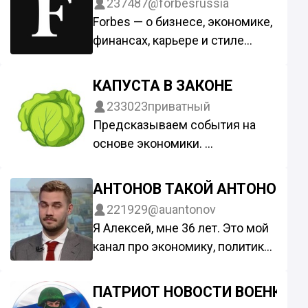
237487
@forbesrussia
Forbes — о бизнесе, экономике,
финансах, карьере и стиле
жизни.
Forbes. Идеи для бизнеса:
КАПУСТА В ЗАКОНЕ
@forbes_business
233023
приватный
Forbes Woman Russia:
Предсказываем события на
@forbeswomanrussia
основе экономики.
Forbes Life Russia:
Реклама: @J_A_Sh,
@forbesliferussia
@holdupme1
АНТОНОВ ТАКОЙ АНТОНОВ
Реклама: adsales@forbes.ru
Прайс (коммерция):
221929
@auantonov
t.me/pricetgchannel/43
Я Алексей, мне 36 лет. Это мой
Менеджер: @Spiral_Miya
канал про экономику, политику
Для друга:
и коммуникации.
https://t.me/+DhL6oZ36oeAxZm
YouTube:
ПАТРИОТ НОВОСТИ ВОЕНКОР
Y6
youtube.com/@AntonovAntonov