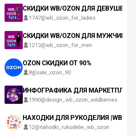
СКИДКИ WB/OZON ДЛЯ ДЕВУШЕК
1747
@wb_ozon_for_ladies
СКИДКИ WB/OZON ДЛЯ МУЖЧИН
1213
@wb_ozon_for_men
OZON СКИДКИ ОТ 90%
8
@sale_ozon_90
ИНФОГРАФИКА ДЛЯ МАРКЕТПЛЕЙСО
1990
@design_wb_ozon_wildberries
НАХОДКИ ДЛЯ РУКОДЕЛИЯ |WB|OZ
12
@nahodki_rukodelie_wb_ozon