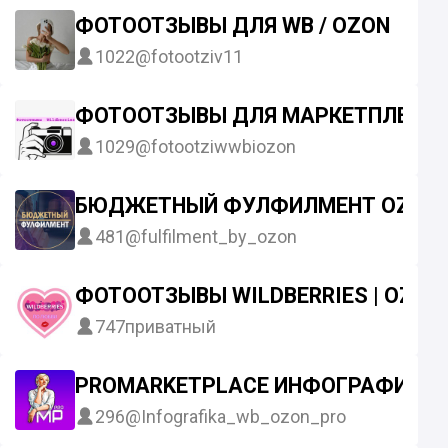
ФОТООТЗЫВЫ ДЛЯ WB / OZON
1022
@fotootziv11
ФОТООТЗЫВЫ ДЛЯ МАРКЕТПЛЕЙС
1029
@fotootziwwbiozon
БЮДЖЕТНЫЙ ФУЛФИЛМЕНТ OZON /
481
@fulfilment_by_ozon
ФОТООТЗЫВЫ WILDBERRIES | OZON
747
приватный
PROMARKETPLACE ИНФОГРАФИКА, S
296
@Infografika_wb_ozon_pro