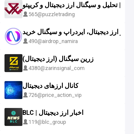
ینگ | تحلیل و سیگنال ارز دیجیتال و کریپتو
565
@puzzletrading
اخبار ارز دیجیتال، ایردراپ و سیگنال خرید
490
@airdrop_namira
زرین سیگنال (ارز دیجیتال)
4380
@zarinsignal_com
کانال ارزهای دیجیتال
726
@price_action_vip
BLC | اخبار ارز دیجیتال
119
@blc_group