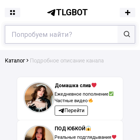
TLGBOT
Каталог
Подробное описание канала
Домашка слив
Ежедневное пополнение
Частные видео
Перейти
ПОД ЮБКОЙ
Реальные подглядывания