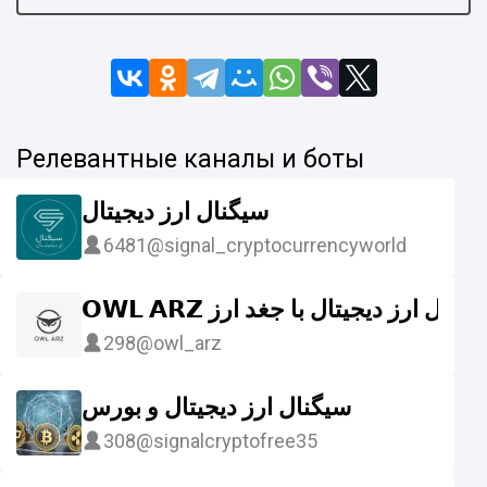
Релевантные каналы и боты
سیگنال ارز دیجیتال
6481
@signal_cryptocurrencyworld
𝗢𝗪𝗟 𝗔𝗥𝗭 گنال ارز دیجیتال با جغد ارز
298
@owl_arz
سیگنال ارز دیجیتال و بورس
308
@signalcryptofree35