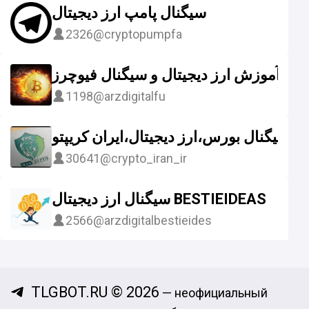
سیگنال پامپ ارز دیجیتال
2326
@cryptopumpfa
آموزش ارز دیجیتال و سیگنال فیوچرز
1198
@arzdigitalfu
سیگنال بورس،ارز دیجیتال،ایران کریپتو
30641
@crypto_iran_ir
سیگنال ارز دیجیتال BESTIEIDEAS
2566
@arzdigitalbestieides
TLGBOT.RU © 2026
— неофициальный