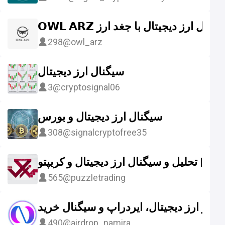
𝗢𝗪𝗟 𝗔𝗥𝗭 گنال ارز دیجیتال با جغد ارز
298
@owl_arz
سیگنال ارز دیجیتال
3
@cryptosignal06
سیگنال ارز دیجیتال و بورس
308
@signalcryptofree35
ینگ | تحلیل و سیگنال ارز دیجیتال و کریپتو
565
@puzzletrading
اخبار ارز دیجیتال، ایردراپ و سیگنال خرید
490
@airdrop_namira