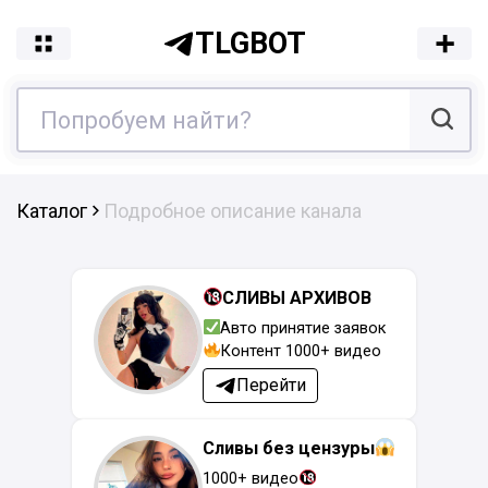
TLGBOT
Каталог
Подробное описание канала
СЛИВЫ АРХИВОВ
Авто принятие заявок
Контент 1000+ видео
Перейти
Сливы без цензуры
1000+ видео