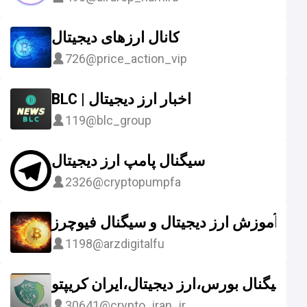
کانال ارزهای دیجیتال
726
@price_action_vip
BLC | اخبار ارز دیجیتال
119
@blc_group
سیگنال پامپ ارز دیجیتال
2326
@cryptopumpfa
آموزش ارز دیجیتال و سیگنال فیوچرز
1198
@arzdigitalfu
سیگنال بورس،ارز دیجیتال،ایران کریپتو
30641
@crypto_iran_ir