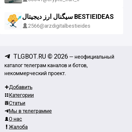
سیگنال ارز دیجیتال BESTIEIDEAS
2566
@arzdigitalbestieides
TLGBOT.RU © 2026
— неофициальный
каталог телеграм каналов и ботов,
некоммерческий проект.
Добавить
Категории
Статьи
Мы в телеграмме
О нас
Жалоба