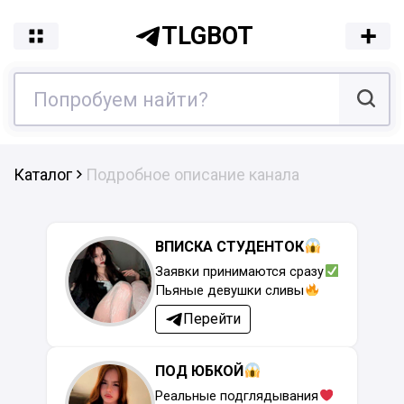
TLGBOT
Каталог
Подробное описание канала
ВПИСКА СТУДЕНТОК
Заявки принимаются сразу
Пьяные девушки сливы
Перейти
ПОД ЮБКОЙ
Реальные подглядывания