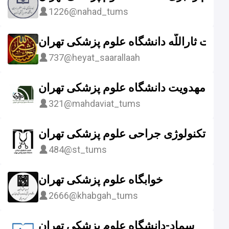
1226
@nahad_tums
هیئت ثاراللّه دانشگاه علوم پزشکی تهران
737
@heyat_saarallaah
انون مهدویت دانشگاه علوم پزشکی تهران
321
@mahdaviat_tums
جمن تکنولوژی جراحی علوم پزشکی تهران
484
@st_tums
خوابگاه علوم پزشکی تهران
2666
@khabgah_tums
سماد-دانشگاه علوم پزشکی تهران