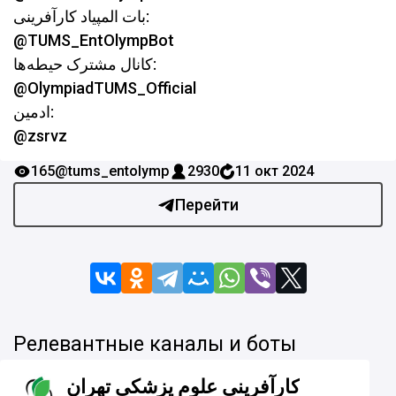
بات المپیاد کارآفرینی:
@TUMS_EntOlympBot
کانال مشترک حیطه‌ها:
@OlympiadTUMS_Official
ادمین:
@zsrvz
165
@tums_entolymp
2930
11 окт 2024
Перейти
Релевантные каналы и боты
کارآفرینی علوم پزشکی تهران