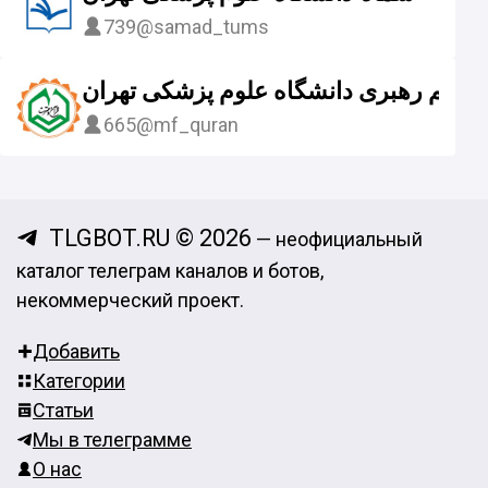
739
@samad_tums
 معظم رهبری دانشگاه علوم پزشکی تهران
665
@mf_quran
TLGBOT.RU © 2026
— неофициальный
каталог телеграм каналов и ботов,
некоммерческий проект.
Добавить
Категории
Статьи
Мы в телеграмме
О нас