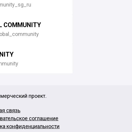
munity_sg_ru
L COMMUNITY
lobal_community
NITY
munity
ммерческий проект.
ая связь
вательское соглашение
ка конфиденциальности