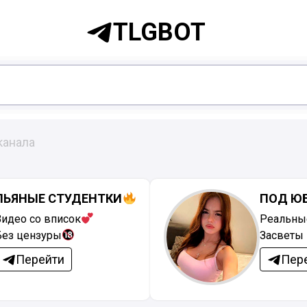
TLGBOT
канала
ПЬЯНЫЕ СТУДЕНТКИ
ПОД Ю
Видео со вписок
Реальны
Без цензуры
Засветы 
Перейти
Пер