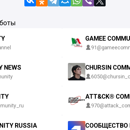
 боты
TY
GAMEE COMMU
nnel
91
@gameecomm
Y NEWS
CHURSIN COM
unity
6050
@chursin_
ITY
ATT&CK® COM
munity_ru
970
@attack_co
ITY RUSSIA
СООБЩЕСТВО 