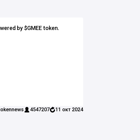
owered by $GMEE token.
okennews
4547207
11 окт 2024