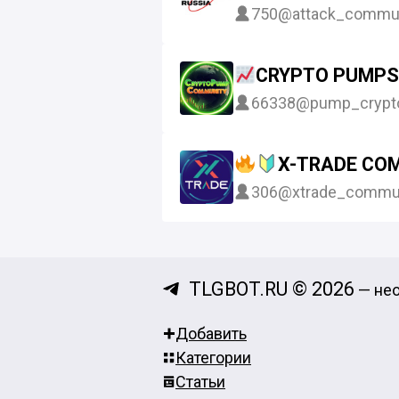
750
@attack_commu
CRYPTO PUMPS
66338
@pump_crypt
X-TRADE CO
306
@xtrade_commu
TLGBOT.RU © 2026
— нео
Добавить
Категории
Статьи