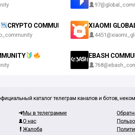
nity
97
@global_com
CRYPTO COMMUNITY
XIAOMI GLOBA
o_community
4451
@xiaomi_g
MMUNITY
EBASH COMMU
nity
768
@ebash_com
фициальный каталог телеграм каналов и ботов, неко
Мы в телеграмме
Обратн
О нас
Пользо
Жалоба
Полити