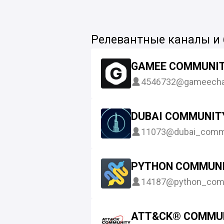
Релевантные каналы и
GAMEE COMMUNI
4546732
@gameecha
DUBAI COMMUNIT
11073
@dubai_comm
PYTHON COMMUN
14187
@python_com
ATT&CK® COMMUN